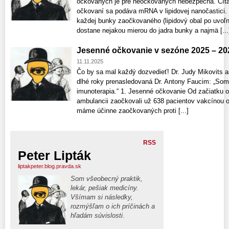
očkovaných je pre neočkovaných nebezpečná. Čítajt
očkovaní sa podáva mRNA v lipidovej nanočastici
každej bunky zaočkovaného (lipidový obal po uvo
dostane nejakou mierou do jadra bunky a najmä [...
Jesenné očkovanie v sezóne 2025 – 20
11.11.2025
Čo by sa mal každý dozvedieť! Dr. Judy Mikovits a
dlhé roky prenasledovaná Dr. Antony Faucim: „Som
imunoterapia.“ 1. Jesenné očkovanie Od začiatku o
ambulancii zaočkovali už 638 pacientov vakcínou o
máme účinne zaočkovaných proti [...]
RSS
Peter Lipták
liptakpeter.blog.pravda.sk
Som všeobecný praktik,
lekár, pešiak medicíny.
Všímam si následky,
rozmýšľam o ich príčinách a
hľadám súvislosti.