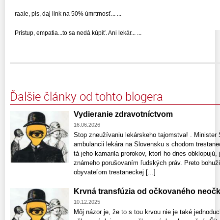
raale, pls, daj link na 50% úmrtrnosť... ...
Prístup, empatia...to sa nedá kúpiť. Ani lekár... ...
Ďalšie články od tohto blogera
Vydieranie zdravotníctvom
16.06.2026
Stop zneužívaniu lekárskeho tajomstva! . Minister 
ambulancii lekára na Slovensku s chodom trestanec
tá jeho kamarila prorokov, ktorí ho dnes obklopujú,
známeho porušovaním ľudských práv. Preto bohužiaľ
obyvateľom trestaneckej [...]
Krvná transfúzia od očkovaného neoč
10.12.2025
Môj názor je, že to s tou krvou nie je také jednodu