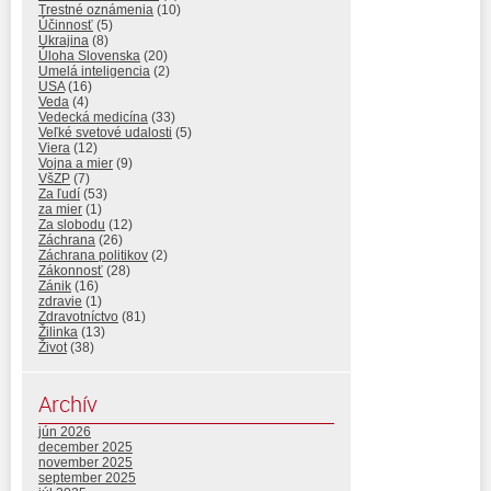
Trestné oznámenia
(10)
Účinnosť
(5)
Ukrajina
(8)
Úloha Slovenska
(20)
Umelá inteligencia
(2)
USA
(16)
Veda
(4)
Vedecká medicína
(33)
Veľké svetové udalosti
(5)
Viera
(12)
Vojna a mier
(9)
VšZP
(7)
Za ľudí
(53)
za mier
(1)
Za slobodu
(12)
Záchrana
(26)
Záchrana politikov
(2)
Zákonnosť
(28)
Zánik
(16)
zdravie
(1)
Zdravotníctvo
(81)
Žilinka
(13)
Život
(38)
Archív
jún 2026
december 2025
november 2025
september 2025