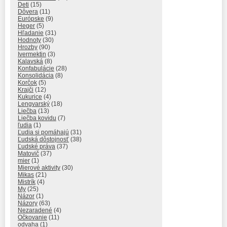
Deti
(15)
Dôvera
(11)
Európske
(9)
Heger
(5)
Hľadanie
(31)
Hodnoty
(30)
Hrozby
(90)
Ivermektin
(3)
Kalavská
(8)
Konfabulácie
(28)
Konsolidácia
(8)
Korčok
(5)
Krajči
(12)
Kukurice
(4)
Lengvarský
(18)
Liečba
(13)
Liečba kovidu
(7)
ľudia
(1)
Ľudia si pomáhajú
(31)
Ľudská dôstojnosť
(38)
Ľudské práva
(37)
Matovič
(37)
mier
(1)
Mierové aktivity
(30)
Mikas
(21)
Mistrík
(4)
My
(25)
Názor
(1)
Názory
(63)
Nezaradené
(4)
Očkovanie
(11)
odvaha
(1)