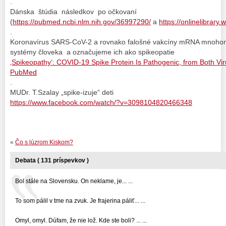
.
Dánska štúdia následkov po očkovaní
(
https://pubmed.ncbi.nlm.nih.gov/36997290/
a
https://onlinelibrary
.
Koronavírus SARS-CoV-2 a rovnako falošné vakcíny mRNA mnoho
systémy človeka a označujeme ich ako spikeopatie
‚Spikeopathy‘: COVID-19 Spike Protein Is Pathogenic, from Both V
PubMed
.
MUDr. T.Szalay „spike-izuje“ deti
https://www.facebook.com/watch/?v=3098104820466348
«
Čo s lúzrom Kiskom?
Debata ( 131 príspevkov )
Bol stále na Slovensku. On neklame, je... ...
To som pálil v tme na zvuk. Je frajerina páliť... ...
Omyl, omyl. Dúfam, že nie lož. Kde ste boli? ... ...