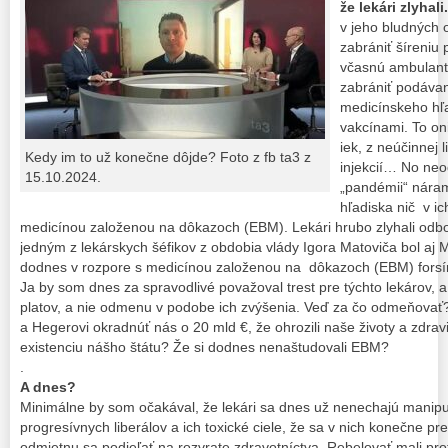
že lekári zlyhali.
v jeho bludných 
zabrániť šíreniu 
včasnú ambulantn
zabrániť podávani
medicínskeho hľa
vakcínami. To on
iek, z neúčinnej 
Kedy im to už konečne dôjde? Foto z fb ta3 z
injekcií… No neod
15.10.2024.
„pandémii“ náram
hľadiska nič v i
medicínou založenou na dôkazoch (EBM). Lekári hrubo zlyhali odbo
jedným z lekárskych šéfikov z obdobia vlády Igora Matoviča bol aj M
dodnes v rozpore s medicínou založenou na dôkazoch (EBM) forsíruj
Ja by som dnes za spravodlivé považoval trest pre týchto lekárov, 
platov, a nie odmenu v podobe ich zvýšenia. Veď za čo odmeňovať?
a Hegerovi okradnúť nás o 20 mld €, že ohrozili naše životy a zdrav
existenciu nášho štátu? Že si dodnes nenaštudovali EBM?
.
A dnes?
Minimálne by som očakával, že lekári sa dnes už nenechajú manipu
progresívnych liberálov a ich toxické ciele, že sa v nich konečne pre
odmietnu sa podieľať na rozvrate zdravotníctva. Rebelovať mali prot