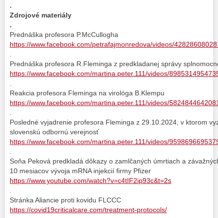
.
Zdrojové materiály
.
Prednáška profesora P.McCullogha
https://www.facebook.com/petrafajmonredova/videos/4282860802
.
Prednáška profesora R.Fleminga z predkladanej správy splnomoc
https://www.facebook.com/martina.peter.111/videos/89853149547
.
Reakcia profesora Fleminga na virológa B.Klempu
https://www.facebook.com/martina.peter.111/videos/58248446420
.
Posledné vyjadrenie profesora Fleminga z 29.10.2024, v ktorom vy
slovenskú odbornú verejnosť
https://www.facebook.com/martina.peter.111/videos/959869669537
.
Soňa Peková predkladá dôkazy o zamlčaných úmrtiach a závažných
10 mesiacov vývoja mRNA injekcií firmy Pfizer
https://www.youtube.com/watch?v=c4tIF2ip93c&t=2s
.
Stránka Aliancie proti kovidu FLCCC
https://covid19criticalcare.com/treatment-protocols/