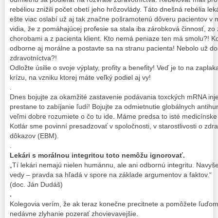
rebéliou znižili počet obetí jeho hrôzovlády. Táto dnešná rebélia lek
ešte viac oslabí už aj tak značne pošramotenú dôveru pacientov v 
vidia, že z pomáhajúcej profesie sa stala iba zárobková činnosť, zo 
chorobami a z pacienta klient. Kto nemá peniaze ten má smolu?! K
odborne aj morálne a postavte sa na stranu pacienta! Nebolo už d
zdravotníctva?!
Odložte úsilie o svoje výplaty, profity a benefity! Veď je to na zapla
krízu, na vzniku ktorej máte veľký podiel aj vy!
.
Dnes bojujte za okamžité zastavenie podávania toxckých mRNA injekc
prestane to zabíjanie ľudí! Bojujte za odmietnutie globálnych ant
veľmi dobre rozumiete o čo tu ide. Máme predsa to isté medicínske 
Kotlár sme povinní presadzovať v spoločnosti, v starostlivosti o zdr
dôkazov (EBM).
.
Lekári s morálnou integritou toto nemôžu ignorovať.
„Tí lekári nemajú nielen humánnu, ale ani odbornú integritu. Navyše
vedy – pravda sa hľadá v spore na základe argumentov a faktov.“
(doc. Ján Dudáš)
.
Kolegovia verím, že ak teraz konečne precitnete a pomôžete ľuďom
nedávne zlyhanie pozerať zhovievavejšie.