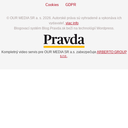
Cookies
GDPR
© OUR MEDIA SR a. s. 2026. Autorské práva sú vyhradené a vykonáva ich
vydavateľ,
viac info
.
Blogovací systém Blog.Pravda.sk beží na technológií Wordpress.
Kompletný video servis pre OUR MEDIA SR a.s. zabezpečuje
ARBERTO GROUP
s.r.o.
.