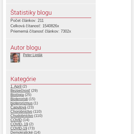
Štatistiky blogu
Počet článkov: 211
Celková čítanosť: 1540826x
Priemerná čítanosť článkov: 7302x
Autor blogu
Peter Lipták
Kategórie
1. Apríl
(2)
Bezpečnosť
(29)
Biológia
(25)
Bioteroristi
(15)
bioterorizmus
(1)
Čaputová
(23)
Chorobníctvo
(110)
Chudobníctvo
(110)
COVID
(14)
COVID- 19
(2)
COVID-19
(73)
Demokratické
(14)