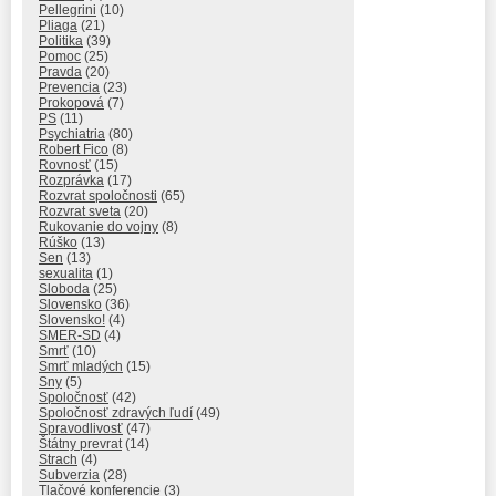
Pellegrini
(10)
Pliaga
(21)
Politika
(39)
Pomoc
(25)
Pravda
(20)
Prevencia
(23)
Prokopová
(7)
PS
(11)
Psychiatria
(80)
Robert Fico
(8)
Rovnosť
(15)
Rozprávka
(17)
Rozvrat spoločnosti
(65)
Rozvrat sveta
(20)
Rukovanie do vojny
(8)
Rúško
(13)
Sen
(13)
sexualita
(1)
Sloboda
(25)
Slovensko
(36)
Slovensko!
(4)
SMER-SD
(4)
Smrť
(10)
Smrť mladých
(15)
Sny
(5)
Spoločnosť
(42)
Spoločnosť zdravých ľudí
(49)
Spravodlivosť
(47)
Štátny prevrat
(14)
Strach
(4)
Subverzia
(28)
Tlačové konferencie
(3)