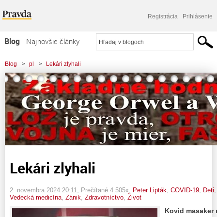
Registrácia
Prihlásenie
Blog
Najnovšie články
Najčítanejšie články
Blog
>
pl
>
Lekári zlyhali
Najkomentovanejšie články
Zoznam blogov
Komerčné blogy
Lekári zlyhali
2. novembra 2024 20:11
, Prečítané 4 505x,
Peter Lipták
,
COVID-19
,
Deti
Vedecká medicína
,
Zánik
,
Zdravotníctvo
,
Život
Kovid masaker 