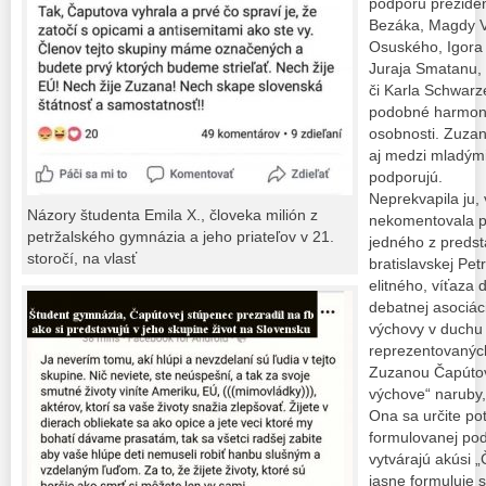
podporu preziden
Bezáka, Magdy V
Osuského, Igora
Juraja Smatanu, 
či Karla Schwar
podobné harmonic
osobnosti. Zuza
aj medzi mladými
podporujú.
Neprekvapila ju, 
Názory študenta Emila X., človeka milión z
nekomentovala p
petržalského gymnázia a jeho priateľov v 21.
jedného z predst
storočí, na vlasť
bratislavskej Pet
elitného, víťaza 
debatnej asociác
výchovy v duchu 
reprezentovaných
Zuzanou Čapútov
výchove“ naruby,
Ona sa určite pot
formulovanej podp
vytvárajú akúsi 
jasne formuluje 