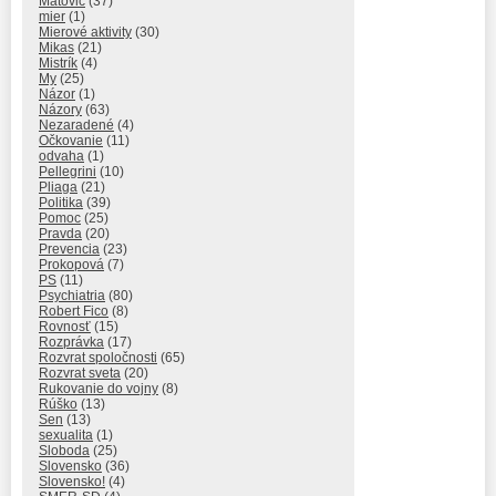
Matovič
(37)
mier
(1)
Mierové aktivity
(30)
Mikas
(21)
Mistrík
(4)
My
(25)
Názor
(1)
Názory
(63)
Nezaradené
(4)
Očkovanie
(11)
odvaha
(1)
Pellegrini
(10)
Pliaga
(21)
Politika
(39)
Pomoc
(25)
Pravda
(20)
Prevencia
(23)
Prokopová
(7)
PS
(11)
Psychiatria
(80)
Robert Fico
(8)
Rovnosť
(15)
Rozprávka
(17)
Rozvrat spoločnosti
(65)
Rozvrat sveta
(20)
Rukovanie do vojny
(8)
Rúško
(13)
Sen
(13)
sexualita
(1)
Sloboda
(25)
Slovensko
(36)
Slovensko!
(4)