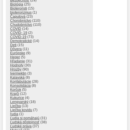
Bezpečnosť
(29)
Biológia
(25)
Bioteroristi
(15)
bioterorizmus
(1)
Čaputová
(23)
Chorobníctvo
(110)
Chudobníctvo
(110)
COVID
(14)
COVID- 19
(2)
COVID-19
(73)
Demokratické
(14)
Deti
(15)
Dôvera
(11)
Európske
(9)
Heger
(5)
Hľadanie
(31)
Hodnoty
(30)
Hrozby
(90)
Ivermektin
(3)
Kalavská
(8)
Konfabulácie
(28)
Konsolidácia
(8)
Korčok
(5)
Krajči
(12)
Kukurice
(4)
Lengvarský
(18)
Liečba
(13)
Liečba kovidu
(7)
ľudia
(1)
Ľudia si pomáhajú
(31)
Ľudská dôstojnosť
(38)
Ľudské práva
(37)