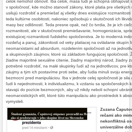
celok nemohol obnoviť. Iba celok, masa ľudí je schopná obhajovať 
v spoločnosť, kde možno stanoviť zákony, ktoré platia pre všetkých
usilujú rozdrobiť a premiešať aj všetky dnes existujúce rozmanitosti
teda kultúrne osobitosti, nakoniec spôsobujú v skutočnosti ich likv
masy bez odlišností. Teda presne opak, než čo tvrdia, že je ich cieľ
rozmanitosti, ale v skutočnosti premiešavanie, homogenizácia, spr
existujúcej rozmanitosti ľudského spoločenstva. Je to moderná indo
rozdeľuj a panuj, zákonitosti od veky platiacej na ovládanie skupín 
neomarxistami ad absurdum, rozdelením spoločnosti až na jednotli
a skupinových záujmov, ktoré sú základom fungujúcej spoločnosti. 
žiadne majoritné sexuálne cítenie, žiadny majoritný národ, žiadny 
potrebné rozdrobiť, na malé skupinky ľudí až na jednotlivcov, pre k
záujmy a tým ich postavíme proti sebe, aby ľudia minuli svoju energ
bezmocní pred manipuláciou. Iba v jednote celej spoločnosti je sil
ľudí k nejednotnosti, k individualizmu, k vzdaniu sa spoločenských k
stavajú do pozície bezmocných, aby už nikdy neboli schopní ubrán
neomarxistických elít, ktoré túto manipuláciu ako prostriedok k abso
vymysleli.
Zuzana Čaputov
rečami ako mimo
nekonfliktná o
univerzálne dobr