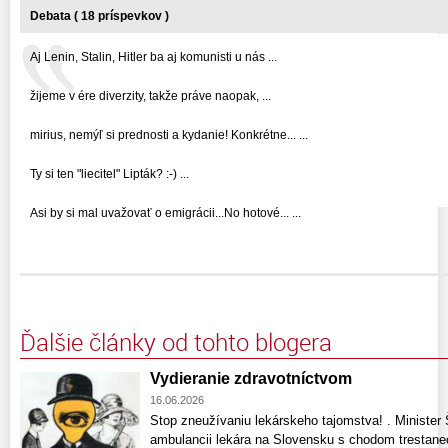
Debata ( 18 príspevkov )
Aj Lenin, Stalin, Hitler ba aj komunisti u nás ...
žijeme v ére diverzity, takže práve naopak, ...
mirius, nemýľ si prednosti a kydanie! Konkrétne... ...
Ty si ten "liecitel" Lipták? :-) ...
Asi by si mal uvažovať o emigrácii...No hotové... ...
Ďalšie články od tohto blogera
Vydieranie zdravotníctvom
16.06.2026
Stop zneužívaniu lekárskeho tajomstva! . Minister 
ambulancii lekára na Slovensku s chodom trestanec