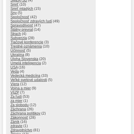
SMER-SD
(4)
Smrť
(10)
Smrť mladých
(15)
Sny
(5)
Spoločnosť
(42)
Spoločnosť zdravých ľudí
(49)
Spravodlivosť
(47)
Štátny prevrat
(14)
Strach
(4)
Subverzia
(28)
Tlačové konferencie
(3)
Trestné oznámenia
(10)
Účinnosť
(5)
Ukrajina
(8)
Úloha Slovenska
(20)
Umelá inteligencia
(2)
USA
(16)
Veda
(4)
Vedecká medicína
(33)
Veľké svetové udalosti
(5)
Viera
(12)
Vojna a mier
(9)
VšZP
(7)
Za ľudí
(53)
za mier
(1)
Za slobodu
(12)
Záchrana
(26)
Záchrana politikov
(2)
Zákonnosť
(28)
Zánik
(16)
zdravie
(1)
Zdravotníctvo
(81)