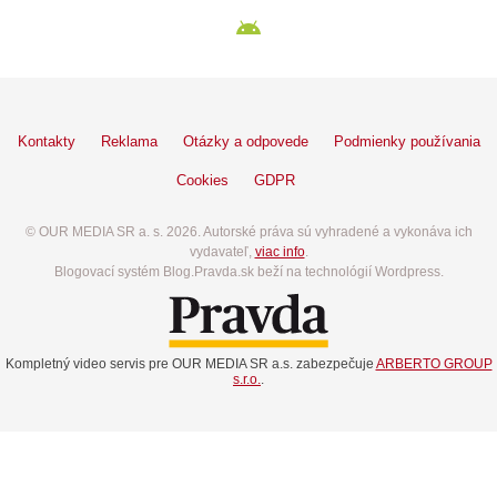
Kontakty
Reklama
Otázky a odpovede
Podmienky používania
Cookies
GDPR
© OUR MEDIA SR a. s. 2026. Autorské práva sú vyhradené a vykonáva ich
vydavateľ,
viac info
.
Blogovací systém Blog.Pravda.sk beží na technológií Wordpress.
Kompletný video servis pre OUR MEDIA SR a.s. zabezpečuje
ARBERTO GROUP
s.r.o.
.