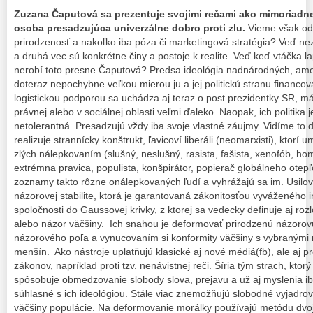
Zuzana Čaputová sa prezentuje svojimi rečami ako mimoriadne
osoba presadzujúca univerzálne dobro proti zlu.
Vieme však odh
prirodzenosť a nakoľko iba póza či marketingová stratégia? Veď ne
a druhá vec sú konkrétne činy a postoje k realite. Veď keď vtáčka l
nerobí toto presne Čaputová? Predsa ideológia nadnárodných, ameri
doteraz nepochybne veľkou mierou ju a jej politickú stranu financova
logistickou podporou sa uchádza aj teraz o post prezidentky SR, má 
právnej alebo v sociálnej oblasti veľmi ďaleko. Naopak, ich politika j
netolerantná. Presadzujú vždy iba svoje vlastné záujmy. Vidíme to 
realizuje strannícky konštrukt, ľavicoví liberáli (neomarxisti), ktorí
zlých nálepkovaním (slušný, neslušný, rasista, fašista, xenofób, ho
extrémna pravica, populista, konšpirátor, popierač globálneho otep
zoznamy takto rôzne onálepkovaných ľudí a vyhrážajú sa im. Usilovn
názorovej stabilite, ktorá je garantovaná zákonitosťou vyváženého i
spoločnosti do Gaussovej krivky, z ktorej sa vedecky definuje aj ro
alebo názor väčšiny. Ich snahou je deformovať prirodzenú názorovú
názorového poľa a vynucovaním si konformity väčšiny s vybranými
menšín. Ako nástroje uplatňujú klasické aj nové médiá(fb), ale aj
zákonov, napríklad proti tzv. nenávistnej reči. Šíria tým strach, ktor
spôsobuje obmedzovanie slobody slova, prejavu a už aj myslenia iba 
súhlasné s ich ideológiou. Stále viac znemožňujú slobodné vyjadro
väčšiny populácie. Na deformovanie morálky používajú metódu dvoja