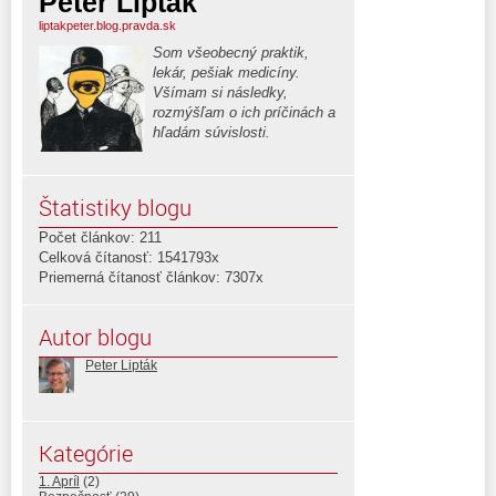
Peter Lipták
liptakpeter.blog.pravda.sk
Som všeobecný praktik,
lekár, pešiak medicíny.
Všímam si následky,
rozmýšľam o ich príčinách a
hľadám súvislosti.
Štatistiky blogu
Počet článkov: 211
Celková čítanosť: 1541793x
Priemerná čítanosť článkov: 7307x
Autor blogu
Peter Lipták
Kategórie
1. Apríl
(2)