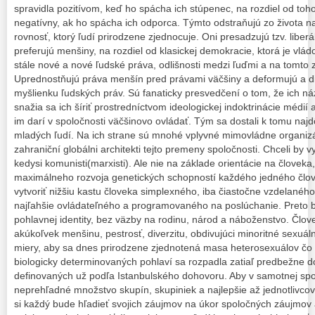
spravidla pozitívom, keď ho spácha ich stúpenec, na rozdiel od toh
negatívny, ak ho spácha ich odporca. Týmto odstraňujú zo života naj
rovnosť, ktorý ľudí prirodzene zjednocuje. Oni presadzujú tzv. liber
preferujú menšiny, na rozdiel od klasickej demokracie, ktorá je vlá
stále nové a nové ľudské práva, odlišnosti medzi ľuďmi a na tomto 
Uprednostňujú práva menšín pred právami väčšiny a deformujú a di
myšlienku ľudských práv. Sú fanaticky presvedčení o tom, že ich ná
snažia sa ich šíriť prostredníctvom ideologickej indoktrinácie médií a
im darí v spoločnosti väčšinovo ovládať. Tým sa dostali k tomu najd
mladých ľudí. Na ich strane sú mnohé vplyvné mimovládne organizác
zahraniční globálni architekti tejto premeny spoločnosti. Chceli by v
kedysi komunisti(marxisti). Ale nie na základe orientácie na člove
maximálneho rozvoja genetických schopností každého jedného člove
vytvoriť nižšiu kastu človeka simplexného, iba čiastočne vzdelané
najľahšie ovládateľného a programovaného na poslúchanie. Preto b
pohlavnej identity, bez väzby na rodinu, národ a náboženstvo. Člov
akúkoľvek menšinu, pestrosť, diverzitu, obdivujúci minoritné sexuáln
miery, aby sa dnes prirodzene zjednotená masa heterosexuálov čo n
biologicky determinovaných pohlaví sa rozpadla zatiaľ predbežne 
definovaných už podľa Istanbulského dohovoru. Aby v samotnej spol
neprehľadné množstvo skupín, skupiniek a najlepšie až jednotlivcov
si každý bude hľadieť svojich záujmov na úkor spoločných záujmov 