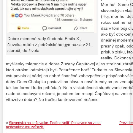
Mor ho! Samo Ch
slovenských vlast
(Hoj, mor ho! de
rukou siahne na 
dáš v tom boji di
ako byť otrokom),
Dobre mienené rady študenta Emila X.,
dnešnej modernej
človeka milión z petržalského gymnázia v 21.
presný opak, od
storočí, do života
prísľub zisku, kto
reality. Dokonca
myšlienky tolerancie a dobra Zuzany Čapútovej aj so strelnou zbraň
ktorí otrokmi odmietajú byť. Poturčenec horší Turka to na Slovensku
vstupovala aj nádej na dobré finančné zabezpečenie prispôsobivší
doby. Dnes Chalupku postavili na hlavu a nové trendy sa prezentuj
tak konformní ľudia pribúdajú. No a v skutočnosti stupňovanie verbál
riadené medovými rečami, je potom ten recept Čapútovej na zmiere
víťazstvo dobra? No trošku kontroverzné riešenie.
«
Slovensko na križovatke. Poďme voliť! Postavme sa zlu a
Preziden
nedovoľme mu zvíťaziť!