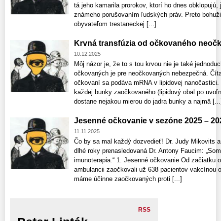
tá jeho kamarila prorokov, ktorí ho dnes obklopujú,
známeho porušovaním ľudských práv. Preto bohužiaľ
obyvateľom trestaneckej [...]
Krvná transfúzia od očkovaného neoč
10.12.2025
Môj názor je, že to s tou krvou nie je také jednodu
očkovaných je pre neočkovaných nebezpečná. Čítajt
očkovaní sa podáva mRNA v lipidovej nanočastici
každej bunky zaočkovaného (lipidový obal po uvo
dostane nejakou mierou do jadra bunky a najmä [...
Jesenné očkovanie v sezóne 2025 – 20
11.11.2025
Čo by sa mal každý dozvedieť! Dr. Judy Mikovits a
dlhé roky prenasledovaná Dr. Antony Faucim: „Som
imunoterapia.“ 1. Jesenné očkovanie Od začiatku o
ambulancii zaočkovali už 638 pacientov vakcínou o
máme účinne zaočkovaných proti [...]
RSS