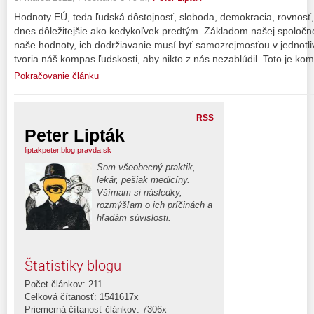
Hodnoty EÚ, teda ľudská dôstojnosť, sloboda, demokracia, rovnosť,
dnes dôležitejšie ako kedykoľvek predtým. Základom našej spoločnos
naše hodnoty, ich dodržiavanie musí byť samozrejmosťou v jednotli
tvoria náš kompas ľudskosti, aby nikto z nás nezablúdil. Toto je ko
Pokračovanie článku
RSS
Peter Lipták
liptakpeter.blog.pravda.sk
Som všeobecný praktik,
lekár, pešiak medicíny.
Všímam si následky,
rozmýšľam o ich príčinách a
hľadám súvislosti.
Štatistiky blogu
Počet článkov: 211
Celková čítanosť: 1541617x
Priemerná čítanosť článkov: 7306x