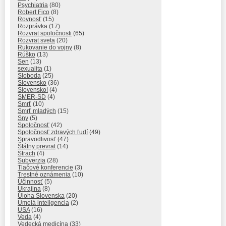
Psychiatria
(80)
Robert Fico
(8)
Rovnosť
(15)
Rozprávka
(17)
Rozvrat spoločnosti
(65)
Rozvrat sveta
(20)
Rukovanie do vojny
(8)
Rúško
(13)
Sen
(13)
sexualita
(1)
Sloboda
(25)
Slovensko
(36)
Slovensko!
(4)
SMER-SD
(4)
Smrť
(10)
Smrť mladých
(15)
Sny
(5)
Spoločnosť
(42)
Spoločnosť zdravých ľudí
(49)
Spravodlivosť
(47)
Štátny prevrat
(14)
Strach
(4)
Subverzia
(28)
Tlačové konferencie
(3)
Trestné oznámenia
(10)
Účinnosť
(5)
Ukrajina
(8)
Úloha Slovenska
(20)
Umelá inteligencia
(2)
USA
(16)
Veda
(4)
Vedecká medicína
(33)