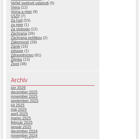
Veľké svetové udalosti
(5)
Viera
(12)
Vojna a mier
(9)
VšZP
(7)
Za ľudí
(53)
za mier
(1)
Za slobodu
(12)
Záchrana
(26)
Záchrana politikov
(2)
Zákonnosť
(28)
Zánik
(16)
zdravie
(1)
Zdravotníctvo
(81)
Žilinka
(13)
Život
(38)
Archív
jún 2026
december 2025
november 2025
september 2025
júl 2025
máj 2025
apríl 2025
marec 2025
február 2025
január 2025
december 2024
november 2024