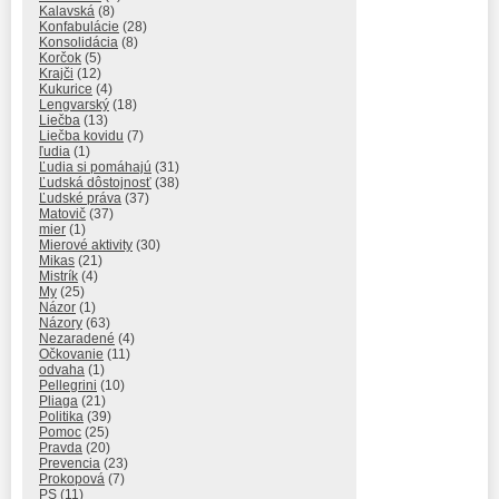
Kalavská
(8)
Konfabulácie
(28)
Konsolidácia
(8)
Korčok
(5)
Krajči
(12)
Kukurice
(4)
Lengvarský
(18)
Liečba
(13)
Liečba kovidu
(7)
ľudia
(1)
Ľudia si pomáhajú
(31)
Ľudská dôstojnosť
(38)
Ľudské práva
(37)
Matovič
(37)
mier
(1)
Mierové aktivity
(30)
Mikas
(21)
Mistrík
(4)
My
(25)
Názor
(1)
Názory
(63)
Nezaradené
(4)
Očkovanie
(11)
odvaha
(1)
Pellegrini
(10)
Pliaga
(21)
Politika
(39)
Pomoc
(25)
Pravda
(20)
Prevencia
(23)
Prokopová
(7)
PS
(11)