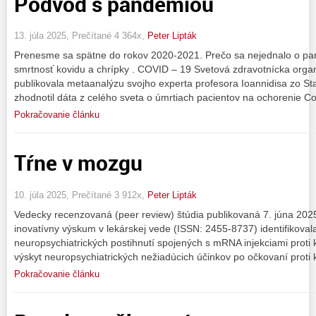
Podvod s pandémiou
13. júla 2025, Prečítané 4 364x,
Peter Lipták
Prenesme sa spätne do rokov 2020-2021. Prečo sa nejednalo o pa
smrtnosť kovidu a chrípky . COVID – 19 Svetová zdravotnícka orga
publikovala metaanalýzu svojho experta profesora Ioannidisa zo Stan
zhodnotil dáta z celého sveta o úmrtiach pacientov na ochorenie Co
Pokračovanie článku
Tŕne v mozgu
10. júla 2025, Prečítané 3 912x,
Peter Lipták
Vedecky recenzovaná (peer review) štúdia publikovaná 7. júna 20
inovatívny výskum v lekárskej vede (ISSN: 2455-8737) identifikova
neuropsychiatrických postihnutí spojených s mRNA injekciami proti k
výskyt neuropsychiatrických nežiadúcich účinkov po očkovaní proti 
Pokračovanie článku