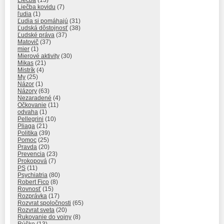
Liečba
(13)
Liečba kovidu
(7)
ľudia
(1)
Ľudia si pomáhajú
(31)
Ľudská dôstojnosť
(38)
Ľudské práva
(37)
Matovič
(37)
mier
(1)
Mierové aktivity
(30)
Mikas
(21)
Mistrík
(4)
My
(25)
Názor
(1)
Názory
(63)
Nezaradené
(4)
Očkovanie
(11)
odvaha
(1)
Pellegrini
(10)
Pliaga
(21)
Politika
(39)
Pomoc
(25)
Pravda
(20)
Prevencia
(23)
Prokopová
(7)
PS
(11)
Psychiatria
(80)
Robert Fico
(8)
Rovnosť
(15)
Rozprávka
(17)
Rozvrat spoločnosti
(65)
Rozvrat sveta
(20)
Rukovanie do vojny
(8)