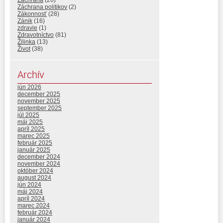
Záchrana
(26)
Záchrana politikov
(2)
Zákonnosť
(28)
Zánik
(16)
zdravie
(1)
Zdravotníctvo
(81)
Žilinka
(13)
Život
(38)
Archív
jún 2026
december 2025
november 2025
september 2025
júl 2025
máj 2025
apríl 2025
marec 2025
február 2025
január 2025
december 2024
november 2024
október 2024
august 2024
jún 2024
máj 2024
apríl 2024
marec 2024
február 2024
január 2024