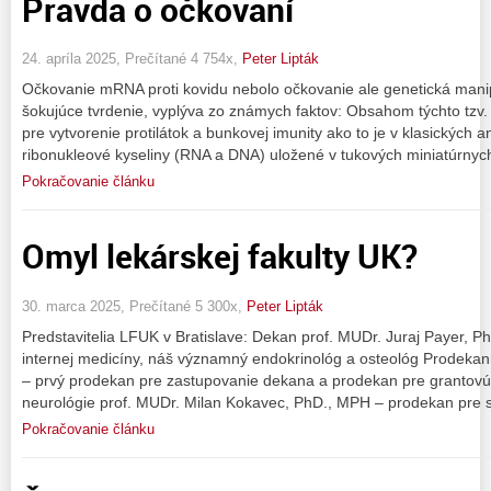
Pravda o očkovaní
24. apríla 2025, Prečítané 4 754x,
Peter Lipták
Očkovanie mRNA proti kovidu nebolo očkovanie ale genetická manip
šokujúce tvrdenie, vyplýva zo známych faktov: Obsahom týchto tzv.
pre vytvorenie protilátok a bunkovej imunity ako to je v klasických 
ribonukleové kyseliny (RNA a DNA) uložené v tukových miniatúrnyc
Pokračovanie článku
Omyl lekárskej fakulty UK?
30. marca 2025, Prečítané 5 300x,
Peter Lipták
Predstavitelia LFUK v Bratislave: Dekan prof. MUDr. Juraj Payer, 
internej medicíny, náš významný endokrinológ a osteológ Prodekani
– prvý prodekan pre zastupovanie dekana a prodekan pre grantovú 
neurológie prof. MUDr. Milan Kokavec, PhD., MPH – prodekan pre s
Pokračovanie článku