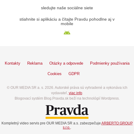
sledujte naše sociálne siete
stiahnite si aplikáciu a čítajte Pravdu pohodlne aj v
mobile
Kontakty
Reklama
Otázky a odpovede
Podmienky používania
Cookies
GDPR
© OUR MEDIA SR a. s. 2026. Autorské práva sú vyhradené a vykonáva ich
vydavateľ,
viac info
.
Blogovací systém Blog.Pravda.sk beží na technológií Wordpress.
Kompletný video servis pre OUR MEDIA SR a.s. zabezpečuje
ARBERTO GROUP
s.r.o.
.