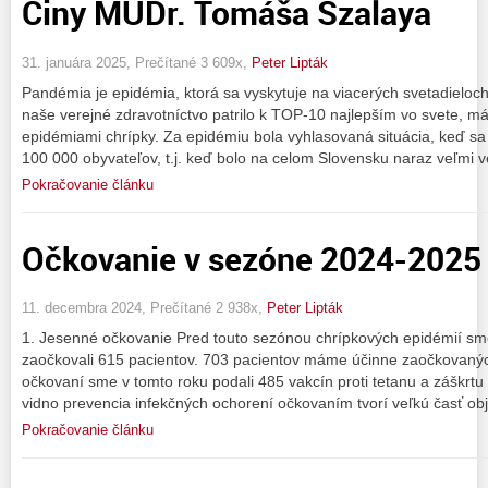
Činy MUDr. Tomáša Szalaya
31. januára 2025, Prečítané 3 609x,
Peter Lipták
Pandémia je epidémia, ktorá sa vyskytuje na viacerých svetadieloc
naše verejné zdravotníctvo patrilo k TOP-10 najlepším vo svete, m
epidémiami chrípky. Za epidémiu bola vyhlasovaná situácia, keď sa
100 000 obyvateľov, t.j. keď bolo na celom Slovensku naraz veľmi 
Pokračovanie článku
Očkovanie v sezóne 2024-2025
11. decembra 2024, Prečítané 2 938x,
Peter Lipták
1. Jesenné očkovanie Pred touto sezónou chrípkových epidémií sme
zaočkovali 615 pacientov. 703 pacientov máme účinne zaočkovaných
očkovaní sme v tomto roku podali 485 vakcín proti tetanu a záškrtu 
vidno prevencia infekčných ochorení očkovaním tvorí veľkú časť o
Pokračovanie článku