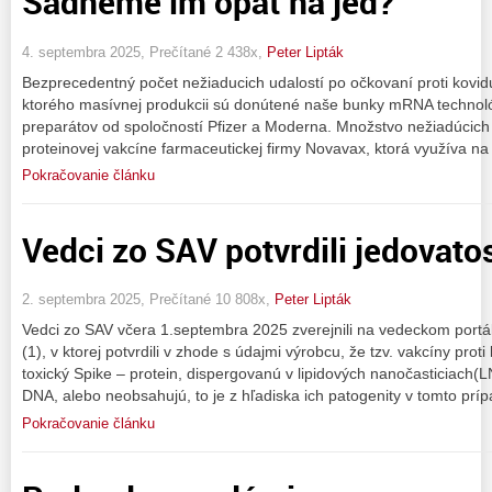
Sadneme im opäť na jed?
4. septembra 2025, Prečítané 2 438x,
Peter Lipták
Bezprecedentný počet nežiaducich udalostí po očkovaní proti kovid
ktorého masívnej produkcii sú donútené naše bunky mRNA technol
preparátov od spoločností Pfizer a Moderna. Množstvo nežiadúcich r
proteinovej vakcíne farmaceutickej firmy Novavax, ktorá využíva na 
Pokračovanie článku
Vedci zo SAV potvrdili jedovato
2. septembra 2025, Prečítané 10 808x,
Peter Lipták
Vedci zo SAV včera 1.septembra 2025 zverejnili na vedeckom portál
(1), v ktorej potvrdili v zhode s údajmi výrobcu, že tzv. vakcíny pr
toxický Spike – protein, dispergovanú v lipidových nanočasticiach(LN
DNA, alebo neobsahujú, to je z hľadiska ich patogenity v tomto prí
Pokračovanie článku