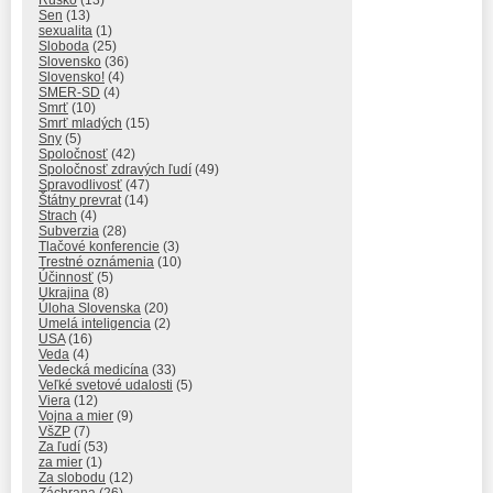
Rúško
(13)
Sen
(13)
sexualita
(1)
Sloboda
(25)
Slovensko
(36)
Slovensko!
(4)
SMER-SD
(4)
Smrť
(10)
Smrť mladých
(15)
Sny
(5)
Spoločnosť
(42)
Spoločnosť zdravých ľudí
(49)
Spravodlivosť
(47)
Štátny prevrat
(14)
Strach
(4)
Subverzia
(28)
Tlačové konferencie
(3)
Trestné oznámenia
(10)
Účinnosť
(5)
Ukrajina
(8)
Úloha Slovenska
(20)
Umelá inteligencia
(2)
USA
(16)
Veda
(4)
Vedecká medicína
(33)
Veľké svetové udalosti
(5)
Viera
(12)
Vojna a mier
(9)
VšZP
(7)
Za ľudí
(53)
za mier
(1)
Za slobodu
(12)