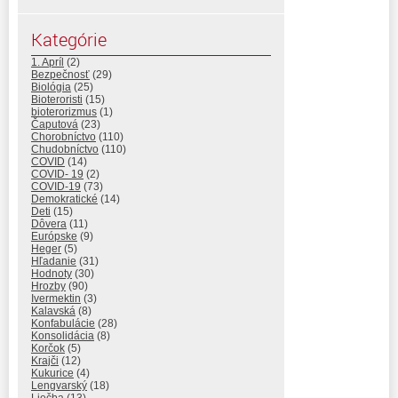
Kategórie
1. Apríl
(2)
Bezpečnosť
(29)
Biológia
(25)
Bioteroristi
(15)
bioterorizmus
(1)
Čaputová
(23)
Chorobníctvo
(110)
Chudobníctvo
(110)
COVID
(14)
COVID- 19
(2)
COVID-19
(73)
Demokratické
(14)
Deti
(15)
Dôvera
(11)
Európske
(9)
Heger
(5)
Hľadanie
(31)
Hodnoty
(30)
Hrozby
(90)
Ivermektin
(3)
Kalavská
(8)
Konfabulácie
(28)
Konsolidácia
(8)
Korčok
(5)
Krajči
(12)
Kukurice
(4)
Lengvarský
(18)