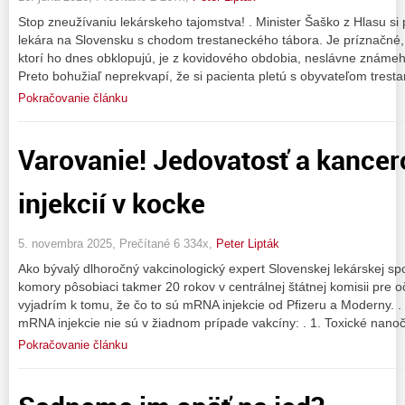
Stop zneužívaniu lekárskeho tajomstva! . Minister Šaško z Hlasu si 
lekára na Slovensku s chodom trestaneckého tábora. Je príznačné, 
ktorí ho dnes obklopujú, je z kovidového obdobia, neslávne známe
Preto bohužiaľ neprekvapí, že si pacienta pletú s obyvateľom trest
Pokračovanie článku
Varovanie! Jedovatosť a kanc
injekcií v kocke
5. novembra 2025, Prečítané 6 334x,
Peter Lipták
Ako bývalý dlhoročný vakcinologický expert Slovenskej lekárskej spo
komory pôsobiaci takmer 20 rokov v centrálnej štátnej komisii pre
vyjadrím k tomu, že čo to sú mRNA injekcie od Pfizeru a Moderny. .
mRNA injekcie nie sú v žiadnom prípade vakcíny: . 1. Toxické nano
Pokračovanie článku