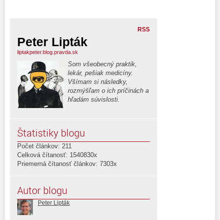
RSS
Peter Lipták
liptakpeter.blog.pravda.sk
Som všeobecný praktik,
lekár, pešiak medicíny.
Všímam si následky,
rozmýšľam o ich príčinách a
hľadám súvislosti.
Štatistiky blogu
Počet článkov: 211
Celková čítanosť: 1540830x
Priemerná čítanosť článkov: 7303x
Autor blogu
Peter Lipták