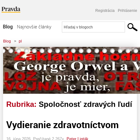
Registrácia
Prihlásenie
Blog
Najnovšie články
Najčítanejšie články
Blog
>
pl
Najkomentovanejšie články
Zoznam blogov
Komerčné blogy
Rubrika:
Spoločnosť zdravých ľudí
Vydieranie zdravotníctvom
16. júna 2026, Prečítané 2 267x,
Peter Lipták