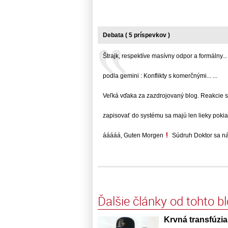
Debata ( 5 príspevkov )
Štrajk, respektíve masívny odpor a formálny... .
podla gemini : Konflikty s komerčnými... ...
Veľká vďaka za zazdrojovaný blog. Reakcie síce
zapisovať do systému sa majú len lieky pokiaľ..
ááááá, Guten Morgen
Súdruh Doktor sa nám
Ďalšie články od tohto b
Krvná transfúzi