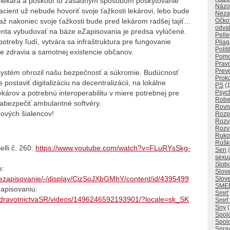
o lekára a poškodí to zásadným spôsobom poskytovanie
Názo
Pacient už nebude hovoriť svoje ťažkosti lekárovi, lebo bude
Neza
ž nakoniec svoje ťažkosti bude pred lekárom radšej tajiť…
Očko
odva
enta vybudovať na báze eZapisovania je predsa vylúčené.
Pelle
treby ľudí, vytvára sa infraštruktura pre fungovanie
Plia
Polit
e zdravia a samotnej existencie občanov.
Pom
Prav
Prev
systém ohrozil našu bezpečnosť a súkromie. Budúcnosť
Prok
ostaviť digitalizáciu na decentralizácii, na lokálne
PS
(1
árov a potrebnú interoperabilitu v miere potrebnej pre
Psych
Rober
abezpečiť ambulantné softvéry.
Rovn
ových šialencov!
Rozp
Rozvr
Rozvr
Ruko
Rúšk
lli č. 260:
https://www.youtube.com/watch?v=FLuRYsSkg-
Sen
(
sexua
Slob
e:
Slov
y-ezapisovanie/-/display/CizSoJXbGMhY/content/id/4395499
Slov
SME
Zapisovaniu:
Smrť
oZdravotnictvaSR/videos/1496246592193901/?locale=sk_SK
Smrť
Sny
(
Spol
Spolo
Spra