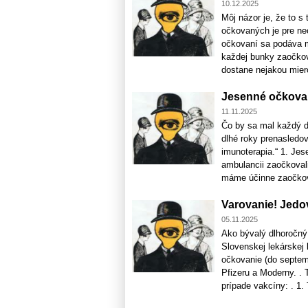
10.12.2025
Môj názor je, že to s
očkovaných je pre ne
očkovaní sa podáva m
každej bunky zaočko
dostane nejakou miero
Jesenné očkovan
11.11.2025
Čo by sa mal každý do
dlhé roky prenasledo
imunoterapia.“ 1. Jes
ambulancii zaočkovali
máme účinne zaočkova
Varovanie! Jedo
05.11.2025
Ako bývalý dlhoročný 
Slovenskej lekárskej 
očkovanie (do septem
Pfizeru a Moderny. . 
prípade vakcíny: . 1.