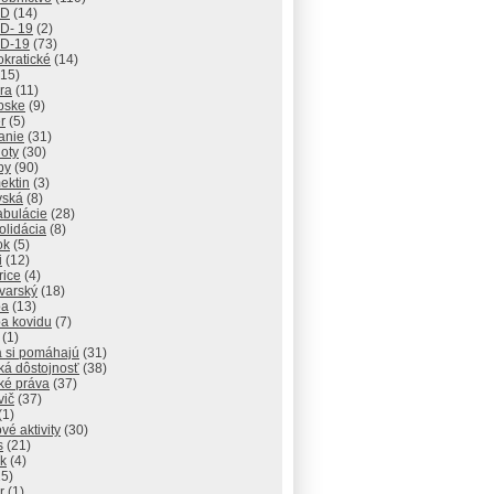
ID
(14)
D- 19
(2)
D-19
(73)
kratické
(14)
15)
ra
(11)
pske
(9)
r
(5)
anie
(31)
oty
(30)
by
(90)
ektin
(3)
vská
(8)
abulácie
(28)
olidácia
(8)
ok
(5)
i
(12)
rice
(4)
varský
(18)
ba
(13)
ba kovidu
(7)
(1)
a si pomáhajú
(31)
ká dôstojnosť
(38)
ké práva
(37)
vič
(37)
(1)
vé aktivity
(30)
s
(21)
ík
(4)
5)
r
(1)