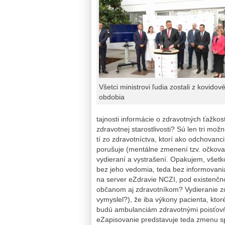
Všetci ministrovi ľudia zostali z kovidov
obdobia
tajnosti informácie o zdravotných ťažkos
zdravotnej starostlivosti? Sú len tri mo
tí zo zdravotníctva, ktorí ako odchovanc
porušuje (mentálne zmenení tzv. očkovan
vydieraní a vystrašení. Opakujem, všetk
bez jeho vedomia, teda bez informovania
na server eZdravie NCZI, pod existenčnou
občanom aj zdravotníkom? Vydieranie zd
vymyslel?), že iba výkony pacienta, kt
budú ambulanciám zdravotnými poisťov
eZapisovanie predstavuje teda zmenu s