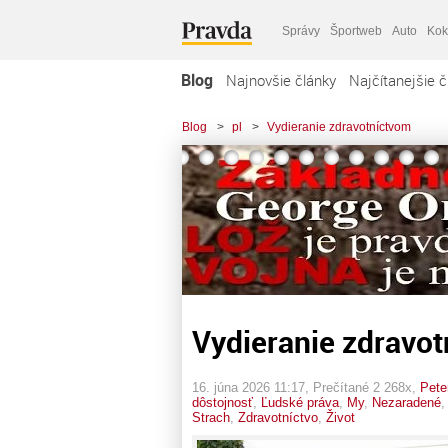
Správy
Športweb
Auto
Kok
Blog
Najnovšie články
Najčítanejšie č
Blog
>
pl
>
Vydieranie zdravotníctvom
Vydieranie zdravo
16. júna 2026 11:17
, Prečítané 2 268x,
Pete
dôstojnosť
,
Ľudské práva
,
My
,
Nezaradené
Strach
,
Zdravotníctvo
,
Život