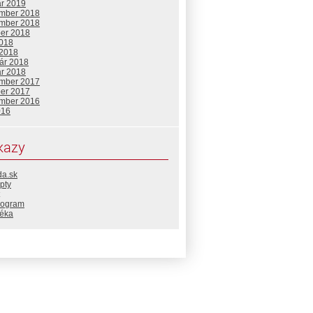
ár 2019
mber 2018
mber 2018
ber 2018
2018
 2018
uár 2018
ár 2018
mber 2017
ber 2017
mber 2016
016
kazy
da.sk
pty
rogram
téka