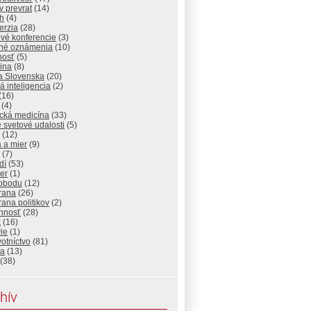
y prevrat
(14)
ch
(4)
erzia
(28)
vé konferencie
(3)
tné oznámenia
(10)
nosť
(5)
ina
(8)
a Slovenska
(20)
 inteligencia
(2)
(16)
(4)
cká medicína
(33)
 svetové udalosti
(5)
(12)
 a mier
(9)
(7)
dí
(53)
er
(1)
lobodu
(12)
rana
(26)
ana politikov
(2)
nnosť
(28)
k
(16)
ie
(1)
otníctvo
(81)
ka
(13)
(38)
hív