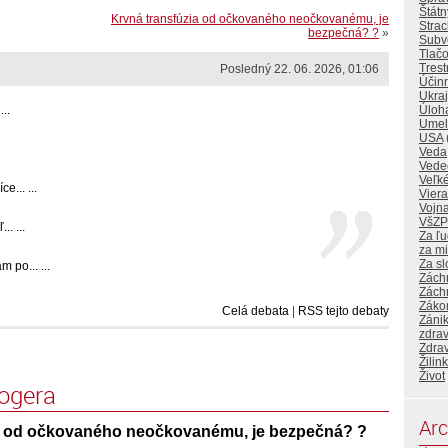
Štátn
Krvná transfúzia od očkovaného neočkovanému, je
Stra
bezpečná? ?
»
Subv
Tlačo
Tres
Posledný 22. 06. 2026, 01:06
Účin
Ukraj
..
Úloh
Umelá
USA
Veda
Vede
Veľké
... ...
Viera
Vojna
VšZP
. ...
Za ľu
za mi
Za s
 po... ...
Zách
Záchr
Záko
Celá debata
|
RSS tejto debaty
Záni
zdrav
Zdrav
Žilin
Život
logera
Arc
a od očkovaného neočkovanému, je bezpečná? ?