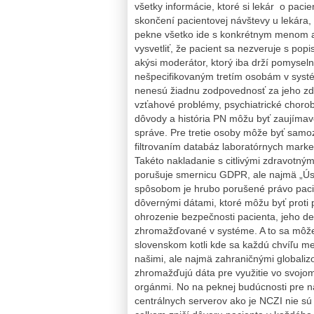
všetky informácie, ktoré si lekár o pacie
skončení pacientovej návštevy u lekára,
pekne všetko ide s konkrétnym menom a
vysvetliť, že pacient sa nezveruje s pop
akýsi moderátor, ktorý iba drží pomysel
nešpecifikovaným tretím osobám v syst
nenesú žiadnu zodpovednosť za jeho zdr
vzťahové problémy, psychiatrické chorob
dôvody a história PN môžu byť zaujímavé,
správe. Pre tretie osoby môže byť sam
filtrovaním databáz laboratórnych marke
Takéto nakladanie s citlivými zdravotným
porušuje smernicu GDPR, ale najmä „Ús
spôsobom je hrubo porušené právo pacien
dôvernými dátami, ktoré môžu byť proti 
ohrozenie bezpečnosti pacienta, jeho detí
zhromažďované v systéme. A to sa môže 
slovenskom kotli kde sa každú chvíľu me
našimi, ale najmä zahraničnými globali
zhromažďujú dáta pre využitie vo svojom
orgánmi. No na peknej budúcnosti pre nás
centrálnych serverov ako je NCZI nie sú