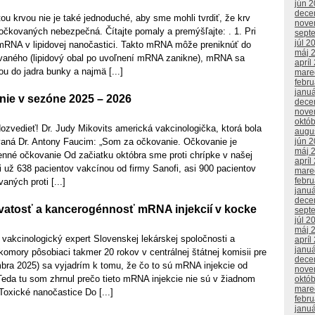
jún 
dece
 tou krvou nie je také jednoduché, aby sme mohli tvrdiť, že krv
nove
očkovaných nebezpečná. Čítajte pomaly a premýšľajte: . 1. Pri
sept
júl 2
RNA v lipidovej nanočastici. Takto mRNA môže preniknúť do
máj 
vaného (lipidový obal po uvoľnení mRNA zanikne), mRNA sa
apríl
u do jadra bunky a najmä [...]
mare
febr
janu
ie v sezóne 2025 – 2026
dece
nove
októ
zvedieť! Dr. Judy Mikovits americká vakcinologička, ktorá bola
augu
vaná Dr. Antony Faucim: „Som za očkovanie. Očkovanie je
jún 
máj 
enné očkovanie Od začiatku októbra sme proti chrípke v našej
apríl
 už 638 pacientov vakcínou od firmy Sanofi, asi 900 pacientov
mare
febr
ných proti [...]
janu
dece
vatosť a kancerogénnosť mRNA injekcií v kocke
sept
júl 2
máj 
vakcinologický expert Slovenskej lekárskej spoločnosti a
apríl
janu
komory pôsobiaci takmer 20 rokov v centrálnej štátnej komisii pre
dece
bra 2025) sa vyjadrím k tomu, že čo to sú mRNA injekcie od
nove
Teda tu som zhrnul prečo tieto mRNA injekcie nie sú v žiadnom
októ
mare
 Toxické nanočastice Do [...]
febr
janu