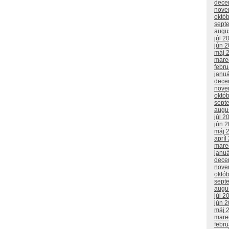
dece
nove
októ
sept
augu
júl 2
jún 
máj 
mare
febr
janu
dece
nove
októ
sept
augu
júl 2
jún 
máj 
apríl
mare
janu
dece
nove
októ
sept
augu
júl 2
jún 
máj 
mare
febr