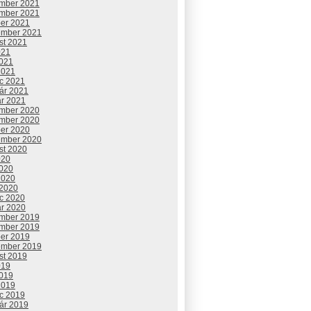
mber 2021
mber 2021
ber 2021
ember 2021
st 2021
021
2021
2021
c 2021
uár 2021
ár 2021
mber 2020
mber 2020
ber 2020
ember 2020
st 2020
020
2020
2020
 2020
c 2020
ár 2020
mber 2019
mber 2019
ber 2019
ember 2019
st 2019
019
2019
2019
c 2019
uár 2019