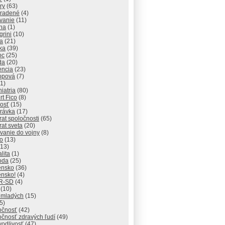
ry
(63)
radené
(4)
vanie
(11)
ha
(1)
grini
(10)
ga
(21)
ika
(39)
oc
(25)
da
(20)
encia
(23)
opová
(7)
1)
iatria
(80)
t Fico
(8)
osť
(15)
rávka
(17)
at spoločnosti
(65)
at sveta
(20)
vanie do vojny
(8)
o
(13)
13)
lita
(1)
oda
(25)
ensko
(36)
ensko!
(4)
R-SD
(4)
(10)
 mladých
(15)
5)
očnosť
(42)
čnosť zdravých ľudí
(49)
vodlivosť
(47)