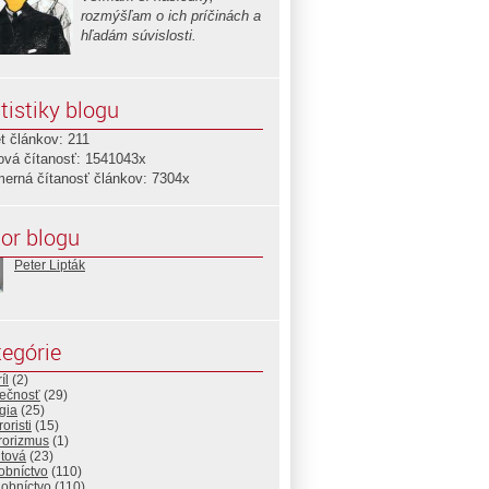
rozmýšľam o ich príčinách a
hľadám súvislosti.
tistiky blogu
t článkov: 211
ová čítanosť: 1541043x
merná čítanosť článkov: 7304x
or blogu
Peter Lipták
egórie
íl
(2)
ečnosť
(29)
gia
(25)
oristi
(15)
rorizmus
(1)
tová
(23)
obníctvo
(110)
obníctvo
(110)