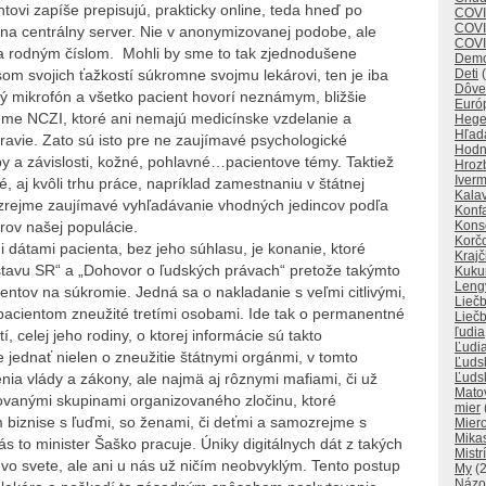
ntovi zapíše prepisujú, prakticky online, teda hneď po
COV
COVI
 na centrálny server. Nie v anonymizovanej podobe, ale
COVI
 rodným číslom. Mohli by sme to tak zjednodušene
Demo
isom svojich ťažkostí súkromne svojmu lekárovi, ten je iba
Deti
(
Dôve
ný mikrofón a všetko pacient hovorí neznámym, bližšie
Euró
éme NCZI, ktoré ani nemajú medicínske vzdelanie a
Hege
Hľad
avie. Zato sú isto pre ne zaujímavé psychologické
Hodn
y a závislosti, kožné, pohlavné…pacientove témy. Taktiež
Hroz
Iverm
 aj kvôli trhu práce, napríklad zamestnaniu v štátnej
Kala
ozrejme zaujímavé vyhľadávanie vhodných jedincov podľa
Konf
rov našej populácie.
Kons
Korč
i dátami pacienta, bez jeho súhlasu, je konanie, ktoré
Krajč
tavu SR“ a „Dohovor o ľudských právach“ pretože takýmto
Kuku
Leng
tov na súkromie. Jedná sa o nakladanie s veľmi citlivými,
Lieč
pacientom zneužité tretími osobami. Ide tak o permanentné
Lieč
ľudia
, celej jeho rodiny, o ktorej informácie sú takto
Ľudi
jednať nielen o zneužitie štátnymi orgánmi, v tomto
Ľuds
nia vlády a zákony, ale najmä aj rôznymi mafiami, či už
Ľuds
Mato
zovanými skupinami organizovaného zločinu, ktoré
mier
 biznise s ľuďmi, so ženami, či deťmi a samozrejme s
Miero
Mika
 to minister Šaško pracuje. Úniky digitálnych dát z takých
Mistr
 vo svete, ale ani u nás už ničím neobvyklým. Tento postup
My
(2
Názo