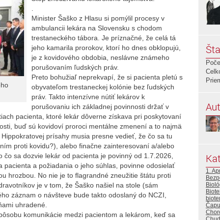
.
Minister Šaško z Hlasu si pomýlil procesy v
ambulancii lekára na Slovensku s chodom
trestaneckého tábora. Je príznačné, že celá tá
Šta
jeho kamarila prorokov, ktorí ho dnes obklopujú,
je z kovidového obdobia, neslávne známeho
Poče
porušovaním ľudských práv.
Celk
Preto bohužiaľ neprekvapí, že si pacienta pletú s
Prie
ého
obyvateľom trestaneckej kolónie bez ľudských
práv. Takto intenzívne nútiť lekárov k
Aut
porušovaniu ich základnej povinnosti držať v
tiach pacienta, ktoré lekár dôverne získava pri poskytovaní
žnosti, buď sú kovidoví proroci mentálne zmenení a to najmä
i Hippokratovej prísahy musia presne vedieť, že čo sa tu
ím proti kovidu?), alebo finačne zainteresovaní a/alebo
o čo sa dozvie lekár od pacienta je povinný od 1.7.2026,
Kat
 pacienta a požiadania o jeho súhlas, povinne odosielať
1. Apr
 hrozbou. No nie je to flagrandné zneužitie štátu proti
Bezp
ravotníkov je v tom, že Šaško našiel na stole (sám
Bioló
Bioter
orého záznam o návšteve bude takto odoslaný do NCZI,
biote
ňami uhradené.
Čapu
Chor
pôsobu komunikácie medzi pacientom a lekárom, keď sa
Chud