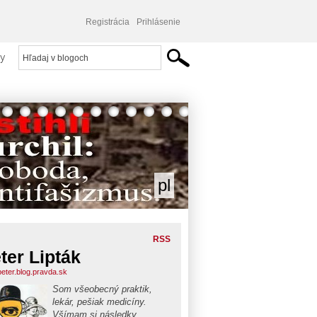
Registrácia
Prihlásenie
y
pl
RSS
ter Lipták
peter.blog.pravda.sk
Som všeobecný praktik,
lekár, pešiak medicíny.
Všímam si následky,