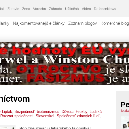
tail
Zdravie
Žena
Varecha
Záhrada
Užitočná
Video
DefenceNews
lánky
Najkomentovanejšie články
Zoznam blogov
Komerčné blog
tníctvom
Pe
liptak
r Lipták
,
Bezpečnosť
,
bioterorizmus
,
Dôvera
,
Hrozby
,
Ľudská
,
Rozvrat spoločnosti
,
Slovensko!
,
Spoločnosť zdravých ľudí
,
Stop zneužívaniu lekárskeho tajomstva!