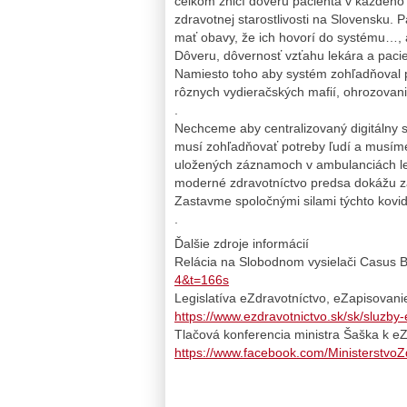
celkom zničí dôveru pacienta v každéh
zdravotnej starostlivosti na Slovensku. 
mať obavy, že ich hovorí do systému…, a
Dôveru, dôvernosť vzťahu lekára a paci
Namiesto toho aby systém zohľadňoval po
rôznych vydieračských mafií, ohrozovani
.
Nechceme aby centralizovaný digitálny 
musí zohľadňovať potreby ľudí a musíme p
uložených záznamoch v ambulanciách lek
moderné zdravotníctvo predsa dokážu z
Zastavme spoločnými silami týchto kovid
.
Ďalšie zdroje informácií
Relácia na Slobodnom vysielači Casus Be
4&t=166s
Legislatíva eZdravotníctvo, eZapisovani
https://www.ezdravotnictvo.sk/sk/sluzb
Tlačová konferencia ministra Šaška k e
https://www.facebook.com/Ministerstv