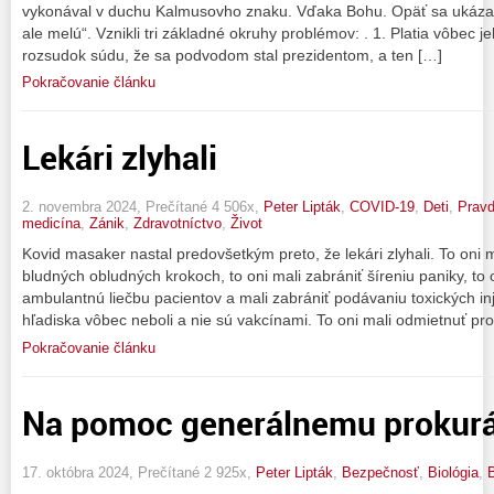
vykonával v duchu Kalmusovho znaku. Vďaka Bohu. Opäť sa ukázal
ale melú“. Vznikli tri základné okruhy problémov: . 1. Platia vôbec je
rozsudok súdu, že sa podvodom stal prezidentom, a ten […]
Pokračovanie článku
Lekári zlyhali
2. novembra 2024, Prečítané 4 506x,
Peter Lipták
,
COVID-19
,
Deti
,
Prav
medicína
,
Zánik
,
Zdravotníctvo
,
Život
Kovid masaker nastal predovšetkým preto, že lekári zlyhali. To oni m
bludných obludných krokoch, to oni mali zabrániť šíreniu paniky, t
ambulantnú liečbu pacientov a mali zabrániť podávaniu toxických in
hľadiska vôbec neboli a nie sú vakcínami. To oni mali odmietnuť prof
Pokračovanie článku
Na pomoc generálnemu prokurá
17. októbra 2024, Prečítané 2 925x,
Peter Lipták
,
Bezpečnosť
,
Biológia
,
B