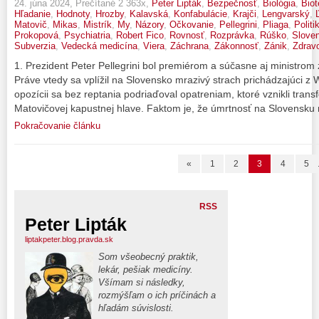
24. júna 2024, Prečítané 2 363x,
Peter Lipták
,
Bezpečnosť
,
Biológia
,
Biot
Hľadanie
,
Hodnoty
,
Hrozby
,
Kalavská
,
Konfabulácie
,
Krajči
,
Lengvarský
,
Matovič
,
Mikas
,
Mistrík
,
My
,
Názory
,
Očkovanie
,
Pellegrini
,
Pliaga
,
Politi
Prokopová
,
Psychiatria
,
Robert Fico
,
Rovnosť
,
Rozprávka
,
Rúško
,
Slove
Subverzia
,
Vedecká medicína
,
Viera
,
Záchrana
,
Zákonnosť
,
Zánik
,
Zdravo
1. Prezident Peter Pellegrini bol premiérom a súčasne aj ministrom 
Práve vtedy sa vplížil na Slovensko mrazivý strach prichádzajúci z 
opozícii sa bez reptania podriaďoval opatreniam, ktoré vznikli tr
Matovičovej kapustnej hlave. Faktom je, že úmrtnosť na Slovensku 
Pokračovanie článku
«
1
2
3
4
5
RSS
Peter Lipták
liptakpeter.blog.pravda.sk
Som všeobecný praktik,
lekár, pešiak medicíny.
Všímam si následky,
rozmýšľam o ich príčinách a
hľadám súvislosti.