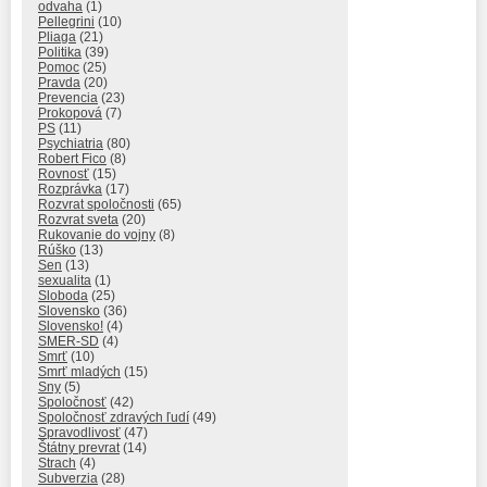
odvaha
(1)
Pellegrini
(10)
Pliaga
(21)
Politika
(39)
Pomoc
(25)
Pravda
(20)
Prevencia
(23)
Prokopová
(7)
PS
(11)
Psychiatria
(80)
Robert Fico
(8)
Rovnosť
(15)
Rozprávka
(17)
Rozvrat spoločnosti
(65)
Rozvrat sveta
(20)
Rukovanie do vojny
(8)
Rúško
(13)
Sen
(13)
sexualita
(1)
Sloboda
(25)
Slovensko
(36)
Slovensko!
(4)
SMER-SD
(4)
Smrť
(10)
Smrť mladých
(15)
Sny
(5)
Spoločnosť
(42)
Spoločnosť zdravých ľudí
(49)
Spravodlivosť
(47)
Štátny prevrat
(14)
Strach
(4)
Subverzia
(28)