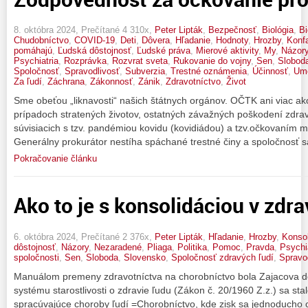
8. októbra 2024, Prečítané 4 310x,
Peter Lipták
,
Bezpečnosť
,
Biológia
,
Bi
Chudobníctvo
,
COVID-19
,
Deti
,
Dôvera
,
Hľadanie
,
Hodnoty
,
Hrozby
,
Konf
pomáhajú
,
Ľudská dôstojnosť
,
Ľudské práva
,
Mierové aktivity
,
My
,
Názor
Psychiatria
,
Rozprávka
,
Rozvrat sveta
,
Rukovanie do vojny
,
Sen
,
Slobod
Spoločnosť
,
Spravodlivosť
,
Subverzia
,
Trestné oznámenia
,
Účinnosť
,
Ume
Za ľudí
,
Záchrana
,
Zákonnosť
,
Zánik
,
Zdravotníctvo
,
Život
Sme obeťou „liknavosti“ našich štátnych orgánov. OČTK ani viac ak
prípadoch stratených životov, ostatných závažných poškodení zdra
súvisiacich s tzv. pandémiou kovidu (kovidiádou) a tzv.očkovaním
Generálny prokurátor nestíha spáchané trestné činy a spoločnosť s
Pokračovanie článku
Ako to je s konsolidáciou v zdr
6. októbra 2024, Prečítané 2 376x,
Peter Lipták
,
Hľadanie
,
Hrozby
,
Konsol
dôstojnosť
,
Názory
,
Nezaradené
,
Pliaga
,
Politika
,
Pomoc
,
Pravda
,
Psychi
spoločnosti
,
Sen
,
Sloboda
,
Slovensko
,
Spoločnosť zdravých ľudí
,
Spravo
Manuálom premeny zdravotníctva na chorobníctvo bola Zajacova d
systému starostlivosti o zdravie ľudu (Zákon č. 20/1960 Z.z.) sa st
spracúvajúce choroby ľudí =Chorobníctvo, kde zisk sa jednoducho o