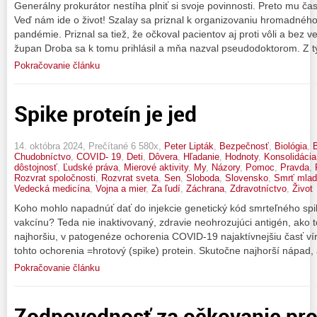
Generálny prokurátor nestíha plniť si svoje povinnosti. Preto mu č
Veď nám ide o život! Szalay sa priznal k organizovaniu hromadnéh
pandémie. Priznal sa tiež, že očkoval pacientov aj proti vôli a bez v
župan Droba sa k tomu prihlásil a mňa nazval pseudodoktorom. Z t
Pokračovanie článku
Spike proteín je jed
14. októbra 2024, Prečítané 6 580x,
Peter Lipták
,
Bezpečnosť
,
Biológia
,
B
Chudobníctvo
,
COVID- 19
,
Deti
,
Dôvera
,
Hľadanie
,
Hodnoty
,
Konsolidácia
dôstojnosť
,
Ľudské práva
,
Mierové aktivity
,
My
,
Názory
,
Pomoc
,
Pravda
,
Rozvrat spoločnosti
,
Rozvrat sveta
,
Sen
,
Sloboda
,
Slovensko
,
Smrť mla
Vedecká medicína
,
Vojna a mier
,
Za ľudí
,
Záchrana
,
Zdravotníctvo
,
Život
Koho mohlo napadnúť dať do injekcie genetický kód smrteľného spi
vakcínu? Teda nie inaktivovaný, zdravie neohrozujúci antigén, ako t
najhoršiu, v patogenéze ochorenia COVID-19 najaktívnejšiu časť víru
tohto ochorenia =hrotový (spike) protein. Skutočne najhorší nápad,
Pokračovanie článku
Zodpovednosť za očkovanie pro