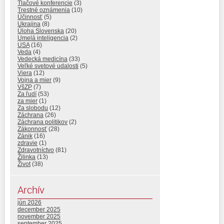
Tlačové konferencie
(3)
Trestné oznámenia
(10)
Účinnosť
(5)
Ukrajina
(8)
Úloha Slovenska
(20)
Umelá inteligencia
(2)
USA
(16)
Veda
(4)
Vedecká medicína
(33)
Veľké svetové udalosti
(5)
Viera
(12)
Vojna a mier
(9)
VšZP
(7)
Za ľudí
(53)
za mier
(1)
Za slobodu
(12)
Záchrana
(26)
Záchrana politikov
(2)
Zákonnosť
(28)
Zánik
(16)
zdravie
(1)
Zdravotníctvo
(81)
Žilinka
(13)
Život
(38)
Archív
jún 2026
december 2025
november 2025
september 2025