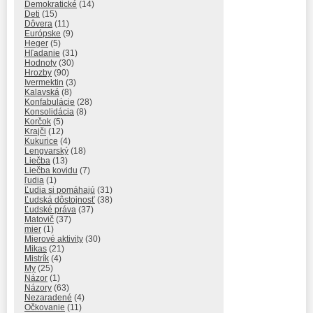
Demokratické
(14)
Deti
(15)
Dôvera
(11)
Európske
(9)
Heger
(5)
Hľadanie
(31)
Hodnoty
(30)
Hrozby
(90)
Ivermektin
(3)
Kalavská
(8)
Konfabulácie
(28)
Konsolidácia
(8)
Korčok
(5)
Krajči
(12)
Kukurice
(4)
Lengvarský
(18)
Liečba
(13)
Liečba kovidu
(7)
ľudia
(1)
Ľudia si pomáhajú
(31)
Ľudská dôstojnosť
(38)
Ľudské práva
(37)
Matovič
(37)
mier
(1)
Mierové aktivity
(30)
Mikas
(21)
Mistrík
(4)
My
(25)
Názor
(1)
Názory
(63)
Nezaradené
(4)
Očkovanie
(11)