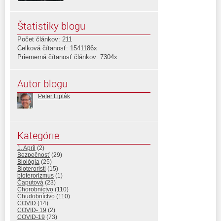
Štatistiky blogu
Počet článkov: 211
Celková čítanosť: 1541186x
Priemerná čítanosť článkov: 7304x
Autor blogu
Peter Lipták
Kategórie
1. Apríl
(2)
Bezpečnosť
(29)
Biológia
(25)
Bioteroristi
(15)
bioterorizmus
(1)
Čaputová
(23)
Chorobníctvo
(110)
Chudobníctvo
(110)
COVID
(14)
COVID- 19
(2)
COVID-19
(73)