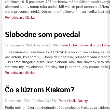
zaočkovali 615 pacientov. 703 pacientov máme účinne zaočkovaných
očkovaní sme v tomto roku podali 485 vakcín proti tetanu a záškrtu 
vidno prevencia infekčných ochorení očkovaním tvorí veľkú časť o
Pokračovanie článku
Slobodne som povedal
17. novembra 2024, Prečítané 2 509x,
Peter Lipták
,
Slovensko
,
Spoločno
…na námestí v Bratislave 17.11.2024: (Slovo k mojim ľuďom, seni
pacientom, kolegom II) . Dobrý deň priatelia, prinášam vám v tejto z
1989 sme štrngali a získali sme slobodu. Mali sme dovtedy silný štát a
štát sme my, my občania. Že silný štát je tu na to, aby chránil naše 
Pokračovanie článku
Čo s lúzrom Kiskom?
6. novembra 2024, Prečítané 3 264x,
Peter Lipták
,
Názory
Podľa môjho názoru rozhodnutie súdu anulovalo Kiskovo prezident