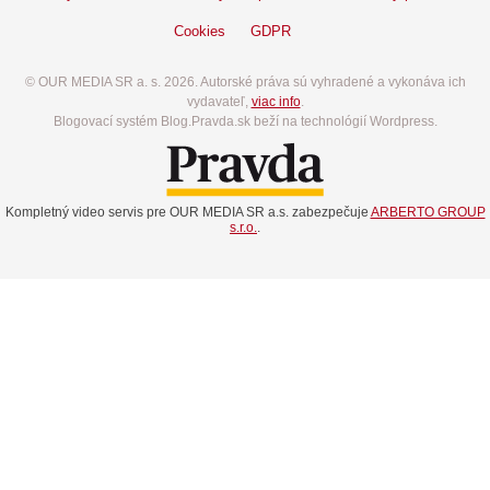
Cookies
GDPR
© OUR MEDIA SR a. s. 2026. Autorské práva sú vyhradené a vykonáva ich
vydavateľ,
viac info
.
Blogovací systém Blog.Pravda.sk beží na technológií Wordpress.
Kompletný video servis pre OUR MEDIA SR a.s. zabezpečuje
ARBERTO GROUP
s.r.o.
.