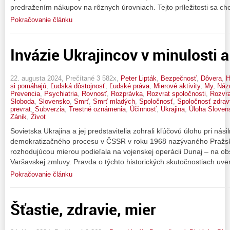
predražením nákupov na rôznych úrovniach. Tejto príležitosti sa chopi
Pokračovanie článku
Invázie Ukrajincov v minulosti 
22. augusta 2024, Prečítané 3 582x,
Peter Lipták
,
Bezpečnosť
,
Dôvera
,
H
si pomáhajú
,
Ľudská dôstojnosť
,
Ľudské práva
,
Mierové aktivity
,
My
,
Náz
Prevencia
,
Psychiatria
,
Rovnosť
,
Rozprávka
,
Rozvrat spoločnosti
,
Rozvra
Sloboda
,
Slovensko
,
Smrť
,
Smrť mladých
,
Spoločnosť
,
Spoločnosť zdrav
prevrat
,
Subverzia
,
Trestné oznámenia
,
Účinnosť
,
Ukrajina
,
Úloha Sloven
Zánik
,
Život
Sovietska Ukrajina a jej predstavitelia zohrali kľúčovú úlohu pri nási
demokratizačného procesu v ČSSR v roku 1968 nazývaného Pražská
rozhodujúcou mierou podieľala na vojenskej operácii Dunaj – na o
Varšavskej zmluvy. Pravda o týchto historických skutočnostiach uver
Pokračovanie článku
Šťastie, zdravie, mier