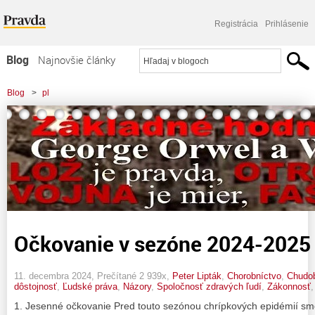
Registrácia
Prihlásenie
Blog
Najnovšie články
Najčítanejšie články
Blog
>
pl
Najkomentovanejšie články
Zoznam blogov
Komerčné blogy
Očkovanie v sezóne 2024-2025
11. decembra 2024, Prečítané 2 939x,
Peter Lipták
,
Chorobníctvo
,
Chudob
dôstojnosť
,
Ľudské práva
,
Názory
,
Spoločnosť zdravých ľudí
,
Zákonnosť
1. Jesenné očkovanie Pred touto sezónou chrípkových epidémií sme