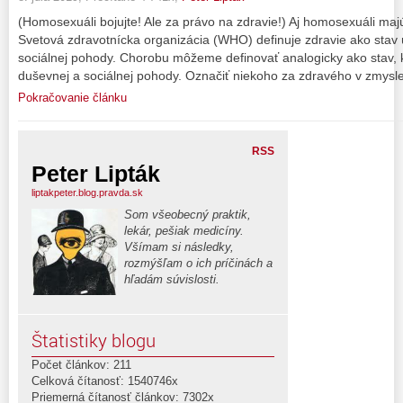
(Homosexuáli bojujte! Ale za právo na zdravie!) Aj homosexuáli ma
Svetová zdravotnícka organizácia (WHO) definuje zdravie ako stav ú
sociálnej pohody. Chorobu môžeme definovať analogicky ako stav, k
duševnej a sociálnej pohody. Označiť niekoho za zdravého v zmysl
Pokračovanie článku
RSS
Peter Lipták
liptakpeter.blog.pravda.sk
Som všeobecný praktik,
lekár, pešiak medicíny.
Všímam si následky,
rozmýšľam o ich príčinách a
hľadám súvislosti.
Štatistiky blogu
Počet článkov: 211
Celková čítanosť: 1540746x
Priemerná čítanosť článkov: 7302x