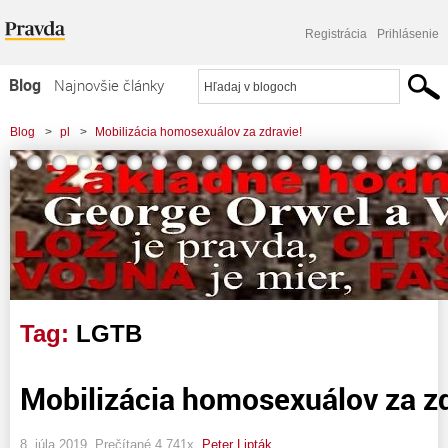
Registrácia
Prihlásenie
Blog
Najnovšie články
Najčítanejšie články
Blog
>
pl
>
Mobilizácia homosexuálov za zdravie!
Najkomentovanejšie články
Zoznam blogov
Komerčné blogy
Tag:
LGTB
Mobilizácia homosexuálov za zd
8. júla 2019, Prečítané 4 741x,
Peter Lipták