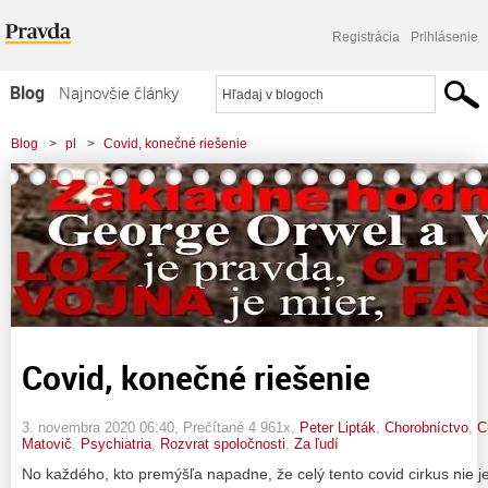
Registrácia
Prihlásenie
Blog
Najnovšie články
Najčítanejšie články
Blog
>
pl
>
Covid, konečné riešenie
Najkomentovanejšie články
Zoznam blogov
Komerčné blogy
Covid, konečné riešenie
3. novembra 2020 06:40
, Prečítané 4 961x,
Peter Lipták
,
Chorobníctvo
,
C
Matovič
,
Psychiatria
,
Rozvrat spoločnosti
,
Za ľudí
No každého, kto premýšľa napadne, že celý tento covid cirkus nie je 