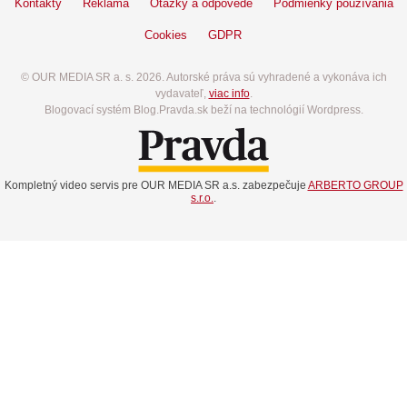
Kontakty
Reklama
Otázky a odpovede
Podmienky používania
Cookies
GDPR
© OUR MEDIA SR a. s. 2026. Autorské práva sú vyhradené a vykonáva ich
vydavateľ,
viac info
.
Blogovací systém Blog.Pravda.sk beží na technológií Wordpress.
Kompletný video servis pre OUR MEDIA SR a.s. zabezpečuje
ARBERTO GROUP
s.r.o.
.