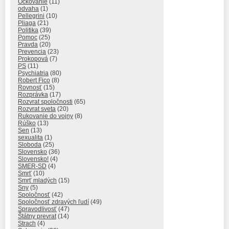
Očkovanie
(11)
odvaha
(1)
Pellegrini
(10)
Pliaga
(21)
Politika
(39)
Pomoc
(25)
Pravda
(20)
Prevencia
(23)
Prokopová
(7)
PS
(11)
Psychiatria
(80)
Robert Fico
(8)
Rovnosť
(15)
Rozprávka
(17)
Rozvrat spoločnosti
(65)
Rozvrat sveta
(20)
Rukovanie do vojny
(8)
Rúško
(13)
Sen
(13)
sexualita
(1)
Sloboda
(25)
Slovensko
(36)
Slovensko!
(4)
SMER-SD
(4)
Smrť
(10)
Smrť mladých
(15)
Sny
(5)
Spoločnosť
(42)
Spoločnosť zdravých ľudí
(49)
Spravodlivosť
(47)
Štátny prevrat
(14)
Strach
(4)