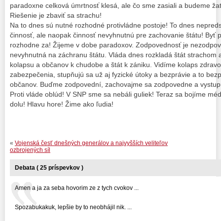
paradoxne celková úmrtnosť klesá, ale čo sme zasiali a budeme žať
Riešenie je zbaviť sa strachu!
Na to dnes sú nutné rozhodné protivládne postoje! To dnes nepredst
činnosť, ale naopak činnosť nevyhnutnú pre zachovanie štátu! Byť 
rozhodne za! Žijeme v dobe paradoxov. Zodpovednosť je nezodpove
nevyhnutná na záchranu štátu. Vláda dnes rozkladá štát strachom 
kolapsu a občanov k chudobe a štát k zániku. Vidíme kolaps zdravot
zabezpečenia, stupňujú sa už aj fyzické útoky a bezprávie a to be
občanov. Buďme zodpovední, zachovajme sa zodpovedne a vystupu
Proti vláde oblúd! V SNP sme sa nebáli guliek! Teraz sa bojíme mé
dolu! Hlavu hore! Žime ako ľudia!
«
Vojenská česť dnešných generálov a najvyšších veliteľov
ozbrojených síl
Debata ( 25 príspevkov )
Amen a ja za seba hovorim ze z tych cvokov ...
Spozabukakuk, lepšie by to neobhájil nik. ...