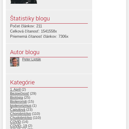
Štatistiky blogu
Počet článkov: 211
Celková čítanosť: 1541558x
Priemerná čítanosť článkov: 7306x
Autor blogu
Peter Lipták
Kategórie
1. Apríl
(2)
Bezpečnosť
(29)
Biológia
(25)
Bioteroristi
(15)
bioterorizmus
(1)
Čaputová
(23)
Chorobníctvo
(110)
Chudobníctvo
(110)
COVID
(14)
COVID- 19
(2)