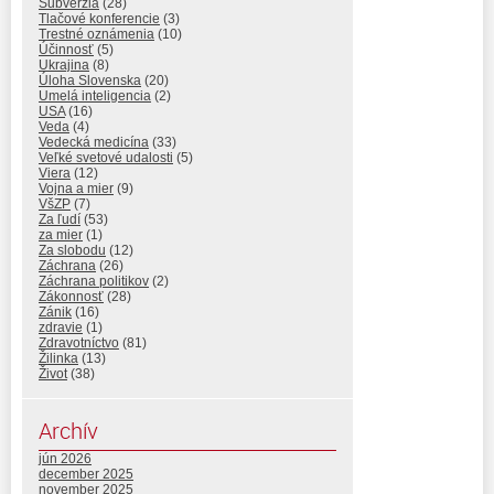
Subverzia
(28)
Tlačové konferencie
(3)
Trestné oznámenia
(10)
Účinnosť
(5)
Ukrajina
(8)
Úloha Slovenska
(20)
Umelá inteligencia
(2)
USA
(16)
Veda
(4)
Vedecká medicína
(33)
Veľké svetové udalosti
(5)
Viera
(12)
Vojna a mier
(9)
VšZP
(7)
Za ľudí
(53)
za mier
(1)
Za slobodu
(12)
Záchrana
(26)
Záchrana politikov
(2)
Zákonnosť
(28)
Zánik
(16)
zdravie
(1)
Zdravotníctvo
(81)
Žilinka
(13)
Život
(38)
Archív
jún 2026
december 2025
november 2025