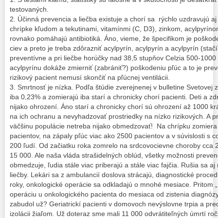
testovaných.
2. Účinná prevencia a liečba existuje a chorí sa rýchlo uzdravujú aj
chrípke kľudom a tekutinami, vitamínmi (C, D3), zinkom, acylpyrínom
rovnako pomáhajú antibiotiká. Áno, vieme, že špecifikom je poškod
ciev a preto je treba zdôrazniť acylpyrín, acylpyrín a acylpyrín (st
preventívne a pri liečbe horúčky nad 38,5 stupňov Celzia 500-1000 
acylpyrínu dokáže zmierniť (zabrániť?) poškodeniu pľúc a to je prev
rizikový pacient nemusí skončiť na pľúcnej ventilácii.
3. Smrtnosť je nízka. Podľa štúdie zverejnenej v bulletine Svetovej
iba 0,23% a zomierajú iba starí a chronicky chorí pacienti. Deti a z
nijako ohrození. Áno starí a chronicky chorí sú ohrození až 1000 krá
na ich ochranu a nevyhadzovať prostriedky na nízko rizikových. A pr
väčšinu populácie netreba nijako obmedzovať! Na chrípku zomiera
pacientov, na zápaly pľúc viac ako 2500 pacientov a v súvislosti s 
200 ľudí. Od začiatku roka zomrelo na srdcovocievne choroby cca 2
15 000. Ale naša vláda strašidelných oblúd, všetky možnosti preven
obmedzuje, ľudia stále viac priberajú a stále viac fajčia. Rušia sa a
liečby. Lekári sa z ambulancií doslova strácajú, diagnostické proc
roky, onkologické operácie sa odkladajú o mnohé mesiace. Pritom „
operáciu u onkologického pacienta do mesiaca od zistenia diagnózy 
zabudol už? Geriatrickí pacienti v domovoch nevýslovne trpia a pre
izolácii žiaľom. Už doteraz sme mali 11 000 odvrátiteľných úmrtí ročn