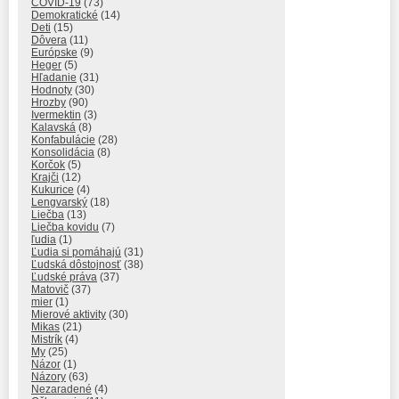
COVID-19
(73)
Demokratické
(14)
Deti
(15)
Dôvera
(11)
Európske
(9)
Heger
(5)
Hľadanie
(31)
Hodnoty
(30)
Hrozby
(90)
Ivermektin
(3)
Kalavská
(8)
Konfabulácie
(28)
Konsolidácia
(8)
Korčok
(5)
Krajči
(12)
Kukurice
(4)
Lengvarský
(18)
Liečba
(13)
Liečba kovidu
(7)
ľudia
(1)
Ľudia si pomáhajú
(31)
Ľudská dôstojnosť
(38)
Ľudské práva
(37)
Matovič
(37)
mier
(1)
Mierové aktivity
(30)
Mikas
(21)
Mistrík
(4)
My
(25)
Názor
(1)
Názory
(63)
Nezaradené
(4)