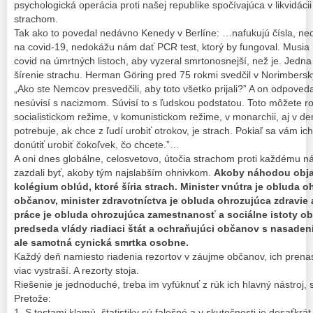
psychologická operácia proti našej republike spočívajúca v likvidácii
strachom.
Tak ako to povedal nedávno Kenedy v Berlíne: …nafukujú čísla, n
na covid-19, nedokážu nám dať PCR test, ktorý by fungoval. Musia 
covid na úmrtných listoch, aby vyzeral smrtonosnejší, než je. Jedna 
šírenie strachu. Herman Göring pred 75 rokmi svedčil v Norimbersk
„Ako ste Nemcov presvedčili, aby toto všetko prijali?” A on odpoved
nesúvisí s nacizmom. Súvisí to s ľudskou podstatou. Toto môžete ro
socialistickom režime, v komunistickom režime, v monarchii, aj v dem
potrebuje, ak chce z ľudí urobiť otrokov, je strach. Pokiaľ sa vám ic
donútiť urobiť čokoľvek, čo chcete.”…
A oni dnes globálne, celosvetovo, útočia strachom proti každému n
zazdali byť, akoby tým najslabším ohnivkom.
Akoby náhodou objav
kolégium oblúd, ktoré šíria strach. Minister vnútra je obluda
občanov, minister zdravotníctva je obluda ohrozujúca zdravie 
práce je obluda ohrozujúca zamestnanosť a sociálne istoty obč
predseda vlády riadiaci štát a ochraňujúci občanov s nasaden
ale samotná cynická smrtka osobne.
Každý deň namiesto riadenia rezortov v záujme občanov, ich prenasl
viac vystraší. A rezorty stoja.
Riešenie je jednoduché, treba im vyfúknuť z rúk ich hlavný nástroj, 
Pretože:
1. S testami klamú, štatistiky sú falošné a v skutočnosti je desaťkr