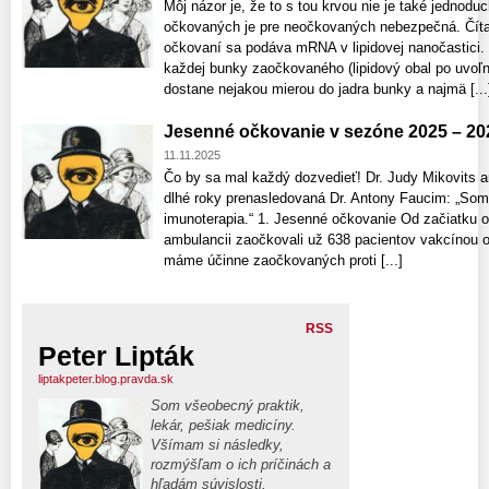
Môj názor je, že to s tou krvou nie je také jednodu
očkovaných je pre neočkovaných nebezpečná. Čítajt
očkovaní sa podáva mRNA v lipidovej nanočastici
každej bunky zaočkovaného (lipidový obal po uvo
dostane nejakou mierou do jadra bunky a najmä [...
Jesenné očkovanie v sezóne 2025 – 20
11.11.2025
Čo by sa mal každý dozvedieť! Dr. Judy Mikovits a
dlhé roky prenasledovaná Dr. Antony Faucim: „Som
imunoterapia.“ 1. Jesenné očkovanie Od začiatku o
ambulancii zaočkovali už 638 pacientov vakcínou o
máme účinne zaočkovaných proti [...]
RSS
Peter Lipták
liptakpeter.blog.pravda.sk
Som všeobecný praktik,
lekár, pešiak medicíny.
Všímam si následky,
rozmýšľam o ich príčinách a
hľadám súvislosti.