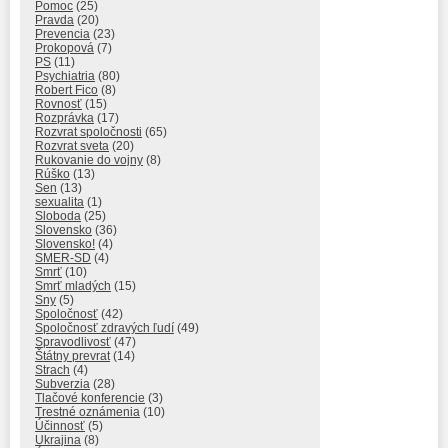
Pomoc
(25)
Pravda
(20)
Prevencia
(23)
Prokopová
(7)
PS
(11)
Psychiatria
(80)
Robert Fico
(8)
Rovnosť
(15)
Rozprávka
(17)
Rozvrat spoločnosti
(65)
Rozvrat sveta
(20)
Rukovanie do vojny
(8)
Rúško
(13)
Sen
(13)
sexualita
(1)
Sloboda
(25)
Slovensko
(36)
Slovensko!
(4)
SMER-SD
(4)
Smrť
(10)
Smrť mladých
(15)
Sny
(5)
Spoločnosť
(42)
Spoločnosť zdravých ľudí
(49)
Spravodlivosť
(47)
Štátny prevrat
(14)
Strach
(4)
Subverzia
(28)
Tlačové konferencie
(3)
Trestné oznámenia
(10)
Účinnosť
(5)
Ukrajina
(8)