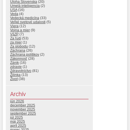
Úloha Slovenska
(20)
Umelá inteligencia
(2)
USA
(16)
Veda
(4)
Vedecká medicína
(33)
Veľké svetové udalosti
(5)
Viera
(12)
Vojna a mier
(9)
VšZP
(7)
Za ľudí
(53)
za mier
(1)
Za slobodu
(12)
Záchrana
(26)
Záchrana politikov
(2)
Zákonnosť
(28)
Zánik
(16)
zdravie
(1)
Zdravotníctvo
(81)
Žilinka
(13)
Život
(38)
Archív
jún 2026
december 2025
november 2025
september 2025
júl 2025
máj 2025
apríl 2025
marec 2025