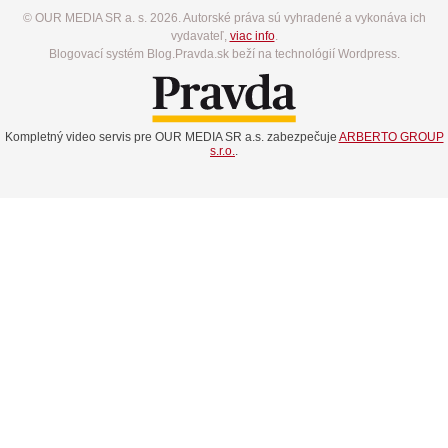
© OUR MEDIA SR a. s. 2026. Autorské práva sú vyhradené a vykonáva ich
vydavateľ,
viac info
.
Blogovací systém Blog.Pravda.sk beží na technológií Wordpress.
Kompletný video servis pre OUR MEDIA SR a.s. zabezpečuje
ARBERTO GROUP
s.r.o.
.