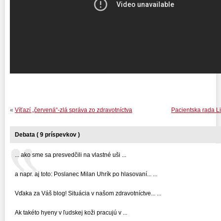
«
Víťazí „červená“-zlá správa zo zdravotníctva
Pacientska rada Li
Debata ( 9 príspevkov )
... ako sme sa presvedčili na vlastné uši ...
a napr. aj toto: Poslanec Milan Uhrík po hlasovaní... ...
Vďaka za Váš blog! Situácia v našom zdravotníctve... ...
Ak takéto hyeny v ľudskej koži pracujú v ...