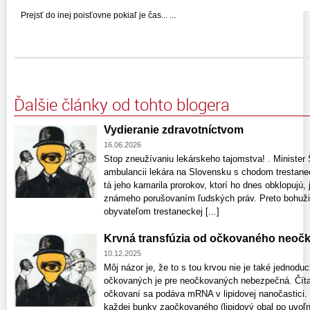
Prejsť do inej poisťovne pokiaľ je čas... ...
Ďalšie články od tohto blogera
Vydieranie zdravotníctvom
16.06.2026
Stop zneužívaniu lekárskeho tajomstva! . Minister 
ambulancii lekára na Slovensku s chodom trestanec
tá jeho kamarila prorokov, ktorí ho dnes obklopujú,
známeho porušovaním ľudských práv. Preto bohužiaľ
obyvateľom trestaneckej [...]
Krvná transfúzia od očkovaného neoč
10.12.2025
Môj názor je, že to s tou krvou nie je také jednodu
očkovaných je pre neočkovaných nebezpečná. Čítajt
očkovaní sa podáva mRNA v lipidovej nanočastici
každej bunky zaočkovaného (lipidový obal po uvo