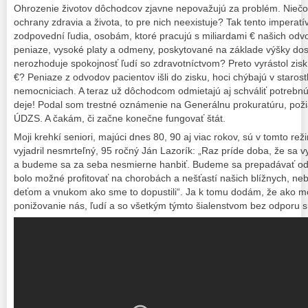
Ohrozenie životov dôchodcov zjavne nepovažujú za problém. Niečo ak
ochrany zdravia a života, to pre nich neexistuje? Tak tento imperatí
zodpovední ľudia, osobám, ktoré pracujú s miliardami € našich odvo
peniaze, vysoké platy a odmeny, poskytované na základe výšky do
nerozhoduje spokojnosť ľudí so zdravotníctvom? Preto vyrástol zisk
€? Peniaze z odvodov pacientov išli do zisku, hoci chýbajú v starostl
nemocniciach. A teraz už dôchodcom odmietajú aj schváliť potrebnú 
deje! Podal som trestné oznámenie na Generálnu prokuratúru, poži
ÚDZS. A čakám, či začne konečne fungovať štát.
Moji krehkí seniori, majúci dnes 80, 90 aj viac rokov, sú v tomto re
vyjadril nesmrteľný, 95 ročný Ján Lazorík: „Raz príde doba, že sa v
a budeme sa za seba nesmierne hanbiť. Budeme sa prepadávať o
bolo možné profitovať na chorobách a nešťastí našich blížnych, ne
deťom a vnukom ako sme to dopustili“. Ja k tomu dodám, že ako m
ponižovanie nás, ľudí a so všetkým týmto šialenstvom bez odporu s