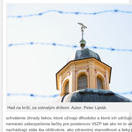
Had na kríži, za ostnatým drôtom. Autor: Peter Lipták
schválenie úhrady liekov, ktoré užívajú dlhodobo a ktoré ich udržujú p
namiesto zabezpečenia liečby pre poistencov VšZP tak ako im to uk
nachádzajú stále iba obštrukcie, ako zdravotnú starostlivosť a liek