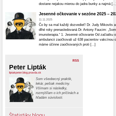
dostane nejakou mierou do jadra bunky a najmä [...
Jesenné očkovanie v sezóne 2025 – 20
11.11.2025
Čo by sa mal každý dozvedieť! Dr. Judy Mikovits a
dlhé roky prenasledovaná Dr. Antony Faucim: „Som
imunoterapia.“ 1. Jesenné očkovanie Od začiatku o
ambulancii zaočkovali už 638 pacientov vakcínou o
máme účinne zaočkovaných proti [...]
RSS
Peter Lipták
liptakpeter.blog.pravda.sk
Som všeobecný praktik,
lekár, pešiak medicíny.
Všímam si následky,
rozmýšľam o ich príčinách a
hľadám súvislosti.
Štatistiky blogu