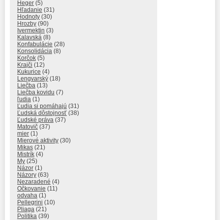
Heger
(5)
Hľadanie
(31)
Hodnoty
(30)
Hrozby
(90)
Ivermektin
(3)
Kalavská
(8)
Konfabulácie
(28)
Konsolidácia
(8)
Korčok
(5)
Krajči
(12)
Kukurice
(4)
Lengvarský
(18)
Liečba
(13)
Liečba kovidu
(7)
ľudia
(1)
Ľudia si pomáhajú
(31)
Ľudská dôstojnosť
(38)
Ľudské práva
(37)
Matovič
(37)
mier
(1)
Mierové aktivity
(30)
Mikas
(21)
Mistrík
(4)
My
(25)
Názor
(1)
Názory
(63)
Nezaradené
(4)
Očkovanie
(11)
odvaha
(1)
Pellegrini
(10)
Pliaga
(21)
Politika
(39)