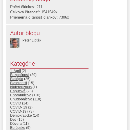
Počet článkov: 211
Celková čítanosť: 1541549x
Priemerná čítanosť článkov: 7306x
Autor blogu
Peter Lipták
Kategórie
1. Apríl
(2)
Bezpečnosť
(29)
Biológia
(25)
Bioteroristi
(15)
bioterorizmus
(1)
Čaputová
(23)
Chorobníctvo
(110)
Chudobníctvo
(110)
COVID
(14)
COVID- 19
(2)
COVID-19
(73)
Demokratické
(14)
Deti
(15)
Dôvera
(11)
Európske
(9)