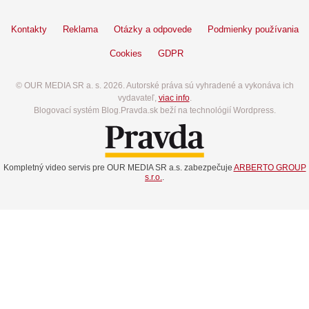
Kontakty
Reklama
Otázky a odpovede
Podmienky používania
Cookies
GDPR
© OUR MEDIA SR a. s. 2026. Autorské práva sú vyhradené a vykonáva ich
vydavateľ,
viac info
.
Blogovací systém Blog.Pravda.sk beží na technológií Wordpress.
Kompletný video servis pre OUR MEDIA SR a.s. zabezpečuje
ARBERTO GROUP
s.r.o.
.