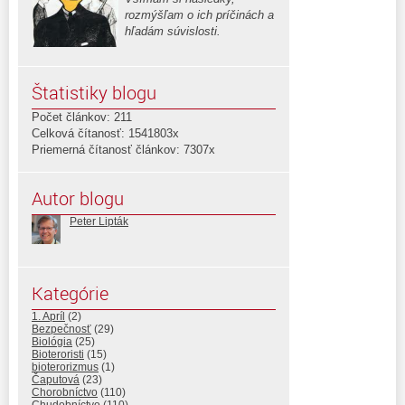
rozmýšľam o ich príčinách a
hľadám súvislosti.
Štatistiky blogu
Počet článkov: 211
Celková čítanosť: 1541803x
Priemerná čítanosť článkov: 7307x
Autor blogu
Peter Lipták
Kategórie
1. Apríl
(2)
Bezpečnosť
(29)
Biológia
(25)
Bioteroristi
(15)
bioterorizmus
(1)
Čaputová
(23)
Chorobníctvo
(110)
Chudobníctvo
(110)