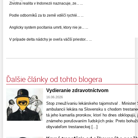
Zivotna realita v Indonezii naznacuje, ze... ...
Podle odborníků za to země vděčí rychlé... ...
Anglicky system pocitania umrti, ktory nie je... ...
V prípade delta nádchy je oveľa väčší priestor... ...
Ďalšie články od tohto blogera
Vydieranie zdravotníctvom
16.06.2026
Stop zneužívaniu lekárskeho tajomstva! . Minister 
ambulancii lekára na Slovensku s chodom trestanec
tá jeho kamarila prorokov, ktorí ho dnes obklopujú,
známeho porušovaním ľudských práv. Preto bohužiaľ
obyvateľom trestaneckej [...]