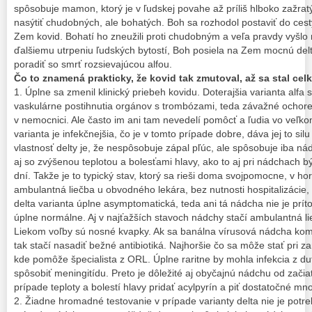
spôsobuje mamon, ktorý je v ľudskej povahe až príliš hlboko zažrat
nasýtiť chudobných, ale bohatých. Boh sa rozhodol postaviť do cest
Zem kovid. Bohatí ho zneužili proti chudobným a veľa pravdy vyšlo 
ďalšiemu utrpeniu ľudských bytostí, Boh posiela na Zem mocnú delt
poradiť so smrť rozsievajúcou alfou.
Čo to znamená prakticky, že kovid tak zmutoval, až sa stal c
1. Úplne sa zmenil klinický priebeh kovidu. Doterajšia varianta alfa
vaskulárne postihnutia orgánov s trombózami, teda závažné ochore
v nemocnici. Ale často im ani tam nevedelí pomôcť a ľudia vo veľko
varianta je infekčnejšia, čo je v tomto prípade dobre, dáva jej to silu 
vlastnosť delty je, že nespôsobuje zápal pľúc, ale spôsobuje iba n
aj so zvýšenou teplotou a bolesťami hlavy, ako to aj pri nádchach b
dní. Takže je to typický stav, ktorý sa rieši doma svojpomocne, v ho
ambulantná liečba u obvodného lekára, bez nutnosti hospitalizácie, 
delta varianta úplne asymptomatická, teda ani tá nádcha nie je pr
úplne normálne. Aj v najťažších stavoch nádchy stačí ambulantná li
Liekom voľby sú nosné kvapky. Ak sa banálna vírusová nádcha kompl
tak stačí nasadiť bežné antibiotiká. Najhoršie čo sa môže stať pri 
kde pomôže špecialista z ORL. Úplne raritne by mohla infekcia z d
spôsobiť meningitídu. Preto je dôležité aj obyčajnú nádchu od začia
prípade teploty a bolestí hlavy pridať acylpyrín a piť dostatočné mno
2. Žiadne hromadné testovanie v prípade varianty delta nie je potr