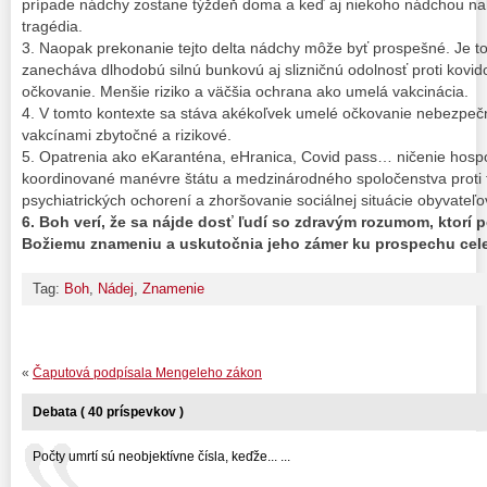
prípade nádchy zostane týždeň doma a keď aj niekoho nádchou naka
tragédia.
3. Naopak prekonanie tejto delta nádchy môže byť prospešné. Je to
zanecháva dlhodobú silnú bunkovú aj slizničnú odolnosť proti kovid
očkovanie. Menšie riziko a väčšia ochrana ako umelá vakcinácia.
4. V tomto kontexte sa stáva akékoľvek umelé očkovanie nebezpe
vakcínami zbytočné a rizikové.
5. Opatrenia ako eKaranténa, eHranica, Covid pass… ničenie hosp
koordinované manévre štátu a medzinárodného spoločenstva proti t
psychiatrických ochorení a zhoršovanie sociálnej situácie obyvateľo
6. Boh verí, že sa nájde dosť ľudí so zdravým rozumom, ktorí
Božiemu znameniu a uskutočnia jeho zámer ku prospechu celej
Tag:
Boh
,
Nádej
,
Znamenie
«
Čaputová podpísala Mengeleho zákon
Debata ( 40 príspevkov )
Počty umrtí sú neobjektívne čísla, keďže... ...