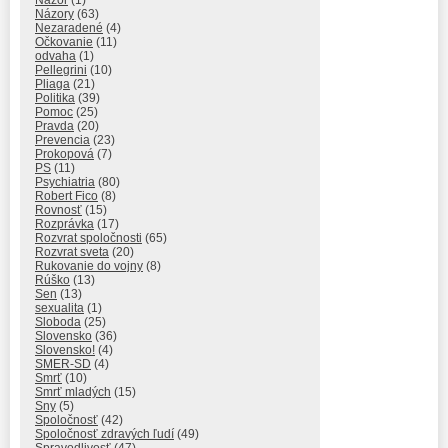
Názory
(63)
Nezaradené
(4)
Očkovanie
(11)
odvaha
(1)
Pellegrini
(10)
Pliaga
(21)
Politika
(39)
Pomoc
(25)
Pravda
(20)
Prevencia
(23)
Prokopová
(7)
PS
(11)
Psychiatria
(80)
Robert Fico
(8)
Rovnosť
(15)
Rozprávka
(17)
Rozvrat spoločnosti
(65)
Rozvrat sveta
(20)
Rukovanie do vojny
(8)
Rúško
(13)
Sen
(13)
sexualita
(1)
Sloboda
(25)
Slovensko
(36)
Slovensko!
(4)
SMER-SD
(4)
Smrť
(10)
Smrť mladých
(15)
Sny
(5)
Spoločnosť
(42)
Spoločnosť zdravých ľudí
(49)
Spravodlivosť
(47)