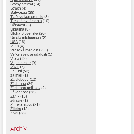
Štátny prevrat
(14)
Strach
(4)
Subverzia
(28)
Tlačové konferencie
(3)
Trestné oznámenia
(10)
Účinnosť
(5)
Ukrajina
(8)
Úloha Slovenska
(20)
Umelá inteligencia
(2)
USA
(16)
Veda
(4)
Vedecká medicína
(33)
Veľké svetové udalosti
(5)
Viera
(12)
Vojna a mier
(9)
VšZP
(7)
Za ľudí
(53)
za mier
(1)
Za slobodu
(12)
Záchrana
(26)
Záchrana politikov
(2)
Zákonnosť
(28)
Zánik
(16)
zdravie
(1)
Zdravotníctvo
(81)
Žilinka
(13)
Život
(38)
Archív