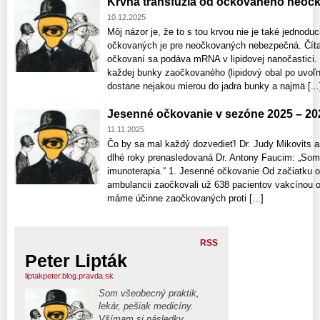
Krvná transfúzia od očkovaného neoč
10.12.2025
Môj názor je, že to s tou krvou nie je také jednodu
očkovaných je pre neočkovaných nebezpečná. Čítajt
očkovaní sa podáva mRNA v lipidovej nanočastici
každej bunky zaočkovaného (lipidový obal po uvo
dostane nejakou mierou do jadra bunky a najmä [...
Jesenné očkovanie v sezóne 2025 – 20
11.11.2025
Čo by sa mal každý dozvedieť! Dr. Judy Mikovits a
dlhé roky prenasledovaná Dr. Antony Faucim: „Som
imunoterapia.“ 1. Jesenné očkovanie Od začiatku o
ambulancii zaočkovali už 638 pacientov vakcínou o
máme účinne zaočkovaných proti [...]
RSS
Peter Lipták
liptakpeter.blog.pravda.sk
Som všeobecný praktik,
lekár, pešiak medicíny.
Všímam si následky,