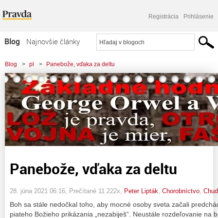
Registrácia
Prihlásenie
Blog
Najnovšie články
Najčítanejšie články
Blog
>
pl
>
Panebože, vďaka za deltu
Najkomentovanejšie články
Zoznam blogov
Komerčné blogy
Panebože, vďaka za deltu
28. júna 2021 06:16
, Prečítané 11 222x,
Peter Lipták
,
Chorobníctvo
,
Chud
Boh sa stále nedočkal toho, aby mocné osoby sveta začali predchá
piateho Božieho prikázania „nezabiješ“. Neustále rozdeľovanie na