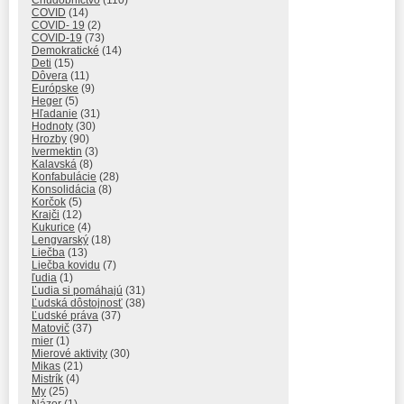
COVID
(14)
COVID- 19
(2)
COVID-19
(73)
Demokratické
(14)
Deti
(15)
Dôvera
(11)
Európske
(9)
Heger
(5)
Hľadanie
(31)
Hodnoty
(30)
Hrozby
(90)
Ivermektin
(3)
Kalavská
(8)
Konfabulácie
(28)
Konsolidácia
(8)
Korčok
(5)
Krajči
(12)
Kukurice
(4)
Lengvarský
(18)
Liečba
(13)
Liečba kovidu
(7)
ľudia
(1)
Ľudia si pomáhajú
(31)
Ľudská dôstojnosť
(38)
Ľudské práva
(37)
Matovič
(37)
mier
(1)
Mierové aktivity
(30)
Mikas
(21)
Mistrík
(4)
My
(25)
Názor
(1)