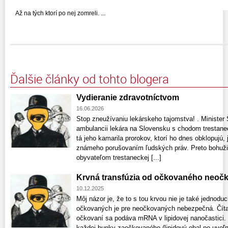
Až na tých ktorí po nej zomreli. ...
Ďalšie články od tohto blogera
Vydieranie zdravotníctvom
16.06.2026
Stop zneužívaniu lekárskeho tajomstva! . Minister 
ambulancii lekára na Slovensku s chodom trestanec
tá jeho kamarila prorokov, ktorí ho dnes obklopujú,
známeho porušovaním ľudských práv. Preto bohužiaľ
obyvateľom trestaneckej [...]
Krvná transfúzia od očkovaného neoč
10.12.2025
Môj názor je, že to s tou krvou nie je také jednodu
očkovaných je pre neočkovaných nebezpečná. Čítajt
očkovaní sa podáva mRNA v lipidovej nanočastici
každej bunky zaočkovaného (lipidový obal po uvo