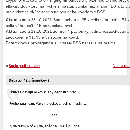
zvýšenej dávke a to 0,4 mg/kg hmotnosti a u vitamínu D sme prvýkrá
alfakalcidol, ktorý má rýchlejší nástup účinku než vitamín D3 a to v
moje vlastné skúsenosti s novým delta kovidom v DSS.
Aktualizácia
28.10.2021 Spolu ochorelo 35 z celkového počtu 51 
celkového počtu 15 nezaočkovaných.
Aktualizácia
29.10.2021 zomreli 4 pacientky, jedna nezaočkovaná 
zaočkované 91, 93 a 97 ročné na kovid.
Potemkinova propaganda aj v našej DSS narazila na realitu.
«
Spolu proti rakovine
Ako sa pro
Debata ( 42 príspevkov )
ľudia sa dávajú očkovať aby neprišli o prácu,... ...
Podliehajú ilúzii: Väčšina očkovaných si myslí... ...
++++++++++++++++++++++++ ...
Ty sa testuj a očkuj sa, snáď ťa umelá pľúcna... ...