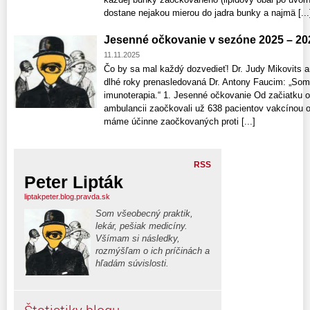
dostane nejakou mierou do jadra bunky a najmä [...
Jesenné očkovanie v sezóne 2025 – 20
11.11.2025
Čo by sa mal každý dozvedieť! Dr. Judy Mikovits a
dlhé roky prenasledovaná Dr. Antony Faucim: „Som
imunoterapia.“ 1. Jesenné očkovanie Od začiatku o
ambulancii zaočkovali už 638 pacientov vakcínou o
máme účinne zaočkovaných proti [...]
RSS
Peter Lipták
liptakpeter.blog.pravda.sk
Som všeobecný praktik,
lekár, pešiak medicíny.
Všímam si následky,
rozmýšľam o ich príčinách a
hľadám súvislosti.