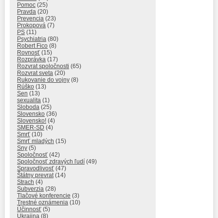
Pomoc
(25)
Pravda
(20)
Prevencia
(23)
Prokopová
(7)
PS
(11)
Psychiatria
(80)
Robert Fico
(8)
Rovnosť
(15)
Rozprávka
(17)
Rozvrat spoločnosti
(65)
Rozvrat sveta
(20)
Rukovanie do vojny
(8)
Rúško
(13)
Sen
(13)
sexualita
(1)
Sloboda
(25)
Slovensko
(36)
Slovensko!
(4)
SMER-SD
(4)
Smrť
(10)
Smrť mladých
(15)
Sny
(5)
Spoločnosť
(42)
Spoločnosť zdravých ľudí
(49)
Spravodlivosť
(47)
Štátny prevrat
(14)
Strach
(4)
Subverzia
(28)
Tlačové konferencie
(3)
Trestné oznámenia
(10)
Účinnosť
(5)
Ukrajina
(8)