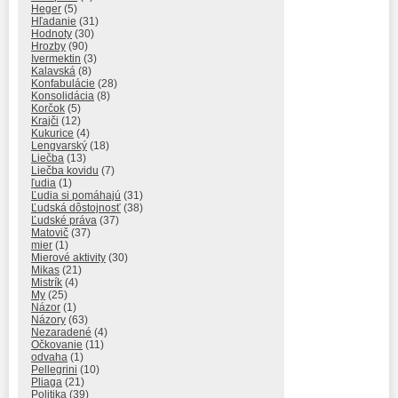
Heger
(5)
Hľadanie
(31)
Hodnoty
(30)
Hrozby
(90)
Ivermektin
(3)
Kalavská
(8)
Konfabulácie
(28)
Konsolidácia
(8)
Korčok
(5)
Krajči
(12)
Kukurice
(4)
Lengvarský
(18)
Liečba
(13)
Liečba kovidu
(7)
ľudia
(1)
Ľudia si pomáhajú
(31)
Ľudská dôstojnosť
(38)
Ľudské práva
(37)
Matovič
(37)
mier
(1)
Mierové aktivity
(30)
Mikas
(21)
Mistrík
(4)
My
(25)
Názor
(1)
Názory
(63)
Nezaradené
(4)
Očkovanie
(11)
odvaha
(1)
Pellegrini
(10)
Pliaga
(21)
Politika
(39)