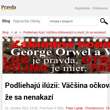
Registrácia
Prihlásenie
Blog
Najnovšie články
Najčítanejšie články
Blog
>
pl
>
Podliehajú ilúzii: Väčšina očkovaných si myslí, že sa nenakazí
Najkomentovanejšie články
Zoznam blogov
Komerčné blogy
Podliehajú ilúzii: Väčšina očkov
že sa nenakazí
22. októbra 2021 14:56
, Prečítané 5 599x,
Peter Lipták
,
Chorobníctvo
,
Ch