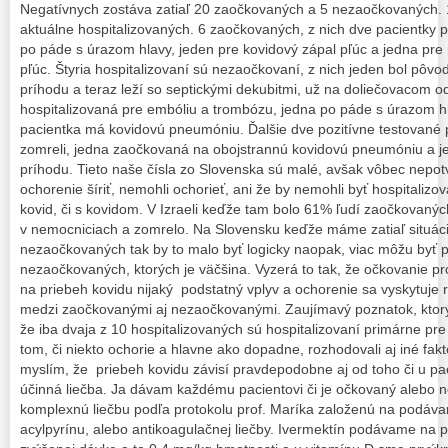
Negatívnych zostáva zatiaľ 20 zaočkovaných a 5 nezaočkovaných. 
aktuálne hospitalizovaných. 6 zaočkovaných, z nich dve pacientky pr
po páde s úrazom hlavy, jeden pre kovidový zápal pľúc a jedna pr
pľúc. Štyria hospitalizovaní sú nezaočkovaní, z nich jeden bol pôvo
príhodu a teraz leží so septickými dekubitmi, už na doliečovacom o
hospitalizovaná pre embóliu a trombózu, jedna po páde s úrazom 
pacientka má kovidovú pneumóniu. Ďalšie dve pozitívne testované 
zomreli, jedna zaočkovaná na obojstrannú kovidovú pneumóniu a 
príhodu. Tieto naše čísla zo Slovenska sú malé, avšak vôbec nepot
ochorenie šíriť, nemohli ochorieť, ani že by nemohli byť hospitalizo
kovid, či s kovidom. V Izraeli keďže tam bolo 61% ľudí zaočkovanýc
v nemocniciach a zomrelo. Na Slovensku keďže máme zatiaľ situáci
nezaočkovaných tak by to malo byť logicky naopak, viac môžu byť po
nezaočkovaných, ktorých je väčšina. Vyzerá to tak, že očkovanie pr
na priebeh kovidu nijaký podstatný vplyv a ochorenie sa vyskytuje
medzi zaočkovanými aj nezaočkovanými. Zaujímavý poznatok, ktorý 
že iba dvaja z 10 hospitalizovaných sú hospitalizovaní primárne pr
tom, či niekto ochorie a hlavne ako dopadne, rozhodovali aj iné fakt
myslím, že priebeh kovidu závisí pravdepodobne aj od toho či u p
účinná liečba. Ja dávam každému pacientovi či je očkovaný alebo 
komplexnú liečbu podľa protokolu prof. Maríka založenú na podávan
acylpyrínu, alebo antikoagulačnej liečby. Ivermektín podávame na 