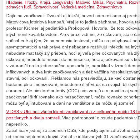
Hľadanie
,
Hrozby
,
Krajči
,
Lengvarský
,
Matovič
,
Mikas
,
Psychiatria
,
Rozvr
zdravých ľudí
,
Spravodlivosť
,
Vedecká medicína
,
Zdravotníctvo
Dajte sa zaočkovať. Dvakrát aj trikrát, hovorí nám reklama aj predsta
Matovičova lotériová kampaň. Vraj je to jediná záchrana, hovoria tak
profesor Krčméri aj pediatrička Prokopová. Hovoria, že toto očkova
iných neinfikovali kovidom. Ale v praxi vidíme, že očkovaní, stále čast
spôsobené aj tým, že sa nemusia testovať, môžu sa pohybovať ne
asymptomatickí a tak práve oni nebadane rozširujú infekciu na inýc
nebudete mat taký zlý priebeh, hoci aj veľa plne očkovaných má zlý
očkovaní, nebudete musieť do nemocnice, hoci aj očkovaní sú s ko
v zahraničí na to jednoznačne upozorňuje, napríklad v Izraeli de
infikovaných a dva krát zaočkovaných a tiež väčšina hospitalizovan
stavmi, boli očkovaní. Reklamou nás presviedčajú, že keď dostane
budeme plne imunizovaní, nebudeme šíriť vírus na svojich blízky
chranení. Ale niektoré autority (CDC) nás varujú a v praxi to aj sam
zaočkovaní šíriť rovnako ako nezaočkovaní, môžu rovnako ochorieť
môžu byť aj intubovaní a daní na ventilátor a že môžu aj zomrieť.
V DSS v Ubli boli všetci klienti zaočkovaní a z celkového počtu 18 
pozitívnych a dvaja zomreli.
Viac podrobností o osude pacientov v D
nepreniklo.
Zatiaľ iba v jednej zo siedmich DSS, kde poskytujem zdravotnú st
od konca septembra kovid. Zatiaľ je infikovaných 31 zaočkovaných,