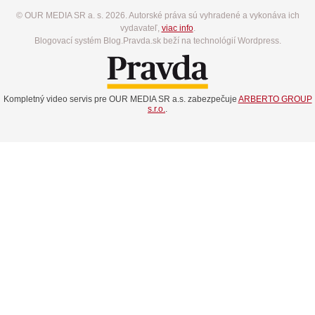
© OUR MEDIA SR a. s. 2026. Autorské práva sú vyhradené a vykonáva ich
vydavateľ,
viac info
.
Blogovací systém Blog.Pravda.sk beží na technológií Wordpress.
Kompletný video servis pre OUR MEDIA SR a.s. zabezpečuje
ARBERTO GROUP
s.r.o.
.