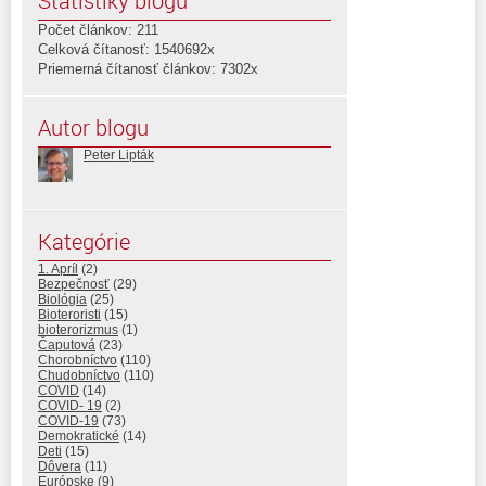
Štatistiky blogu
Počet článkov: 211
Celková čítanosť: 1540692x
Priemerná čítanosť článkov: 7302x
Autor blogu
Peter Lipták
Kategórie
1. Apríl
(2)
Bezpečnosť
(29)
Biológia
(25)
Bioteroristi
(15)
bioterorizmus
(1)
Čaputová
(23)
Chorobníctvo
(110)
Chudobníctvo
(110)
COVID
(14)
COVID- 19
(2)
COVID-19
(73)
Demokratické
(14)
Deti
(15)
Dôvera
(11)
Európske
(9)