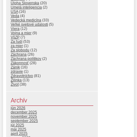
Úloha Slovenska
(20)
Umelá inteligencia
(2)
USA
(16)
Veda
(4)
Vedecká medicína
(33)
Veľké svetové udalosti
(5)
Viera
(12)
Vojna a mier
(9)
VšZP
(7)
Za ľudí
(53)
za mier
(1)
Za slobodu
(12)
Záchrana
(26)
Záchrana politikov
(2)
Zákonnosť
(28)
Zánik
(16)
zdravie
(1)
Zdravotníctvo
(81)
Žilinka
(13)
Život
(38)
Archív
jún 2026
december 2025
november 2025
september 2025
júl 2025
máj 2025
apríl 2025