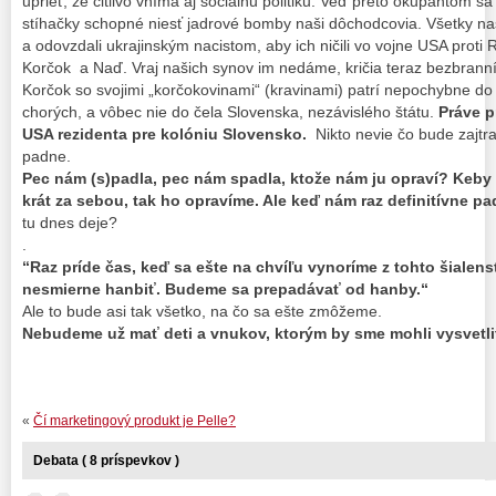
uprieť, že citlivo vníma aj sociálnu politiku. Veď preto okupantom 
stíhačky schopné niesť jadrové bomby naši dôchodcovia. Všetky n
a odovzdali ukrajinským nacistom, aby ich ničili vo vojne USA prot
Korčok a Naď. Vraj našich synov im nedáme, kričia teraz bezbranní
Korčok so svojimi „korčokovinami“ (kravinami) patrí nepochybne do
chorých, a vôbec nie do čela Slovenska, nezávislého štátu.
Práve p
USA rezidenta pre kolóniu Slovensko.
Nikto nevie čo bude zajtr
padne.
Pec nám (s)padla, pec nám spadla, ktože nám ju opraví? Keby 
krát za sebou, tak ho opravíme. Ale keď nám raz definitívne p
tu dnes deje?
.
“Raz príde čas, keď sa ešte na chvíľu vynoríme z tohto šialen
nesmierne hanbiť. Budeme sa prepadávať od hanby.“
Ale to bude asi tak všetko, na čo sa ešte zmôžeme.
Nebudeme už mať deti a vnukov, ktorým by sme mohli vysvetliť
«
Čí marketingový produkt je Pelle?
Debata ( 8 príspevkov )