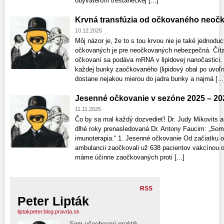
obyvateľom trestaneckej [...]
Krvná transfúzia od očkovaného neoč
10.12.2025
Môj názor je, že to s tou krvou nie je také jednodu
očkovaných je pre neočkovaných nebezpečná. Čítajt
očkovaní sa podáva mRNA v lipidovej nanočastici
každej bunky zaočkovaného (lipidový obal po uvo
dostane nejakou mierou do jadra bunky a najmä [...
Jesenné očkovanie v sezóne 2025 – 20
11.11.2025
Čo by sa mal každý dozvedieť! Dr. Judy Mikovits a
dlhé roky prenasledovaná Dr. Antony Faucim: „Som
imunoterapia.“ 1. Jesenné očkovanie Od začiatku o
ambulancii zaočkovali už 638 pacientov vakcínou o
máme účinne zaočkovaných proti [...]
RSS
Peter Lipták
liptakpeter.blog.pravda.sk
Som všeobecný praktik,