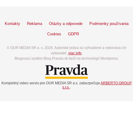
Kontakty
Reklama
Otázky a odpovede
Podmienky používania
Cookies
GDPR
© OUR MEDIA SR a. s. 2026. Autorské práva sú vyhradené a vykonáva ich
vydavateľ,
viac info
.
Blogovací systém Blog.Pravda.sk beží na technológií Wordpress.
Kompletný video servis pre OUR MEDIA SR a.s. zabezpečuje
ARBERTO GROUP
s.r.o.
.