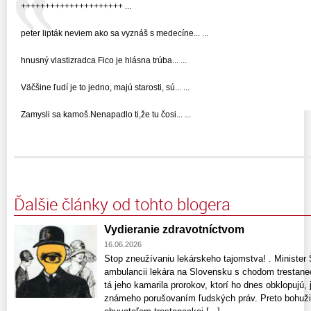
+++++++++++++++++++++ ...
peter lipták neviem ako sa vyznáš s medecíne... ...
hnusný vlastizradca Fico je hlásna trúba... ...
Väčšine ľudí je to jedno, majú starosti, sú... ...
Zamysli sa kamoš.Nenapadlo ti,že tu čosi... ...
Ďalšie články od tohto blogera
Vydieranie zdravotníctvom
16.06.2026
Stop zneužívaniu lekárskeho tajomstva! . Minister 
ambulancii lekára na Slovensku s chodom trestanec
tá jeho kamarila prorokov, ktorí ho dnes obklopujú,
známeho porušovaním ľudských práv. Preto bohužiaľ