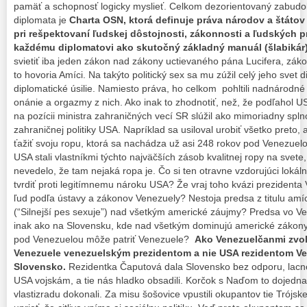
pamäť a schopnosť logicky myslieť. Celkom dezorientovaný zabudo
diplomata je
Charta OSN, ktorá definuje práva národov a štátov
pri rešpektovaní ľudskej dôstojnosti, zákonnosti a ľudských pr
každému diplomatovi ako skutočný základný manuál (šlabikár
svietiť iba jeden zákon nad zákony uctievaného pána Lucifera, zákon 
to hovoria Amíci. Na takýto politický sex sa mu zúžil celý jeho svet 
diplomatické úsilie. Namiesto práva, ho celkom pohltili nadnárodné
onánie a orgazmy z nich. Ako inak to zhodnotiť, než, že podľahol 
na pozícii ministra zahraničných vecí SR slúžil ako mimoriadny s
zahraničnej politiky USA. Napríklad sa usiloval urobiť všetko preto
ťažiť svoju ropu, ktorá sa nachádza už asi 248 rokov pod Venezuel
USA stali vlastníkmi týchto najväčších zásob kvalitnej ropy na svete,
nevedelo, že tam nejaká ropa je. Čo si ten otravne vzdorujúci loká
tvrdiť proti legitímnemu nároku USA? Že vraj toho kvázi prezidenta 
ľud podľa ústavy a zákonov Venezuely? Nestoja predsa z titulu am
(“Silnejší pes sexuje”) nad všetkým americké záujmy? Predsa vo 
inak ako na Slovensku, kde nad všetkým dominujú americké zákony
pod Venezuelou môže patriť Venezuele?
Ako Venezuelčanmi zvol
Venezuele venezuelským prezidentom a nie USA rezidentom V
Slovensko.
Rezidentka Čaputová dala Slovensko bez odporu, lacn
USA vojskám, a tie nás hladko obsadili. Korčok s Naďom to dojedna
vlastizradu dokonali. Za misu šošovice vpustili okupantov tie Trójs