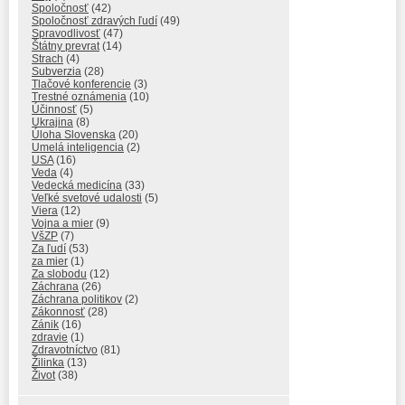
Spoločnosť
(42)
Spoločnosť zdravých ľudí
(49)
Spravodlivosť
(47)
Štátny prevrat
(14)
Strach
(4)
Subverzia
(28)
Tlačové konferencie
(3)
Trestné oznámenia
(10)
Účinnosť
(5)
Ukrajina
(8)
Úloha Slovenska
(20)
Umelá inteligencia
(2)
USA
(16)
Veda
(4)
Vedecká medicína
(33)
Veľké svetové udalosti
(5)
Viera
(12)
Vojna a mier
(9)
VšZP
(7)
Za ľudí
(53)
za mier
(1)
Za slobodu
(12)
Záchrana
(26)
Záchrana politikov
(2)
Zákonnosť
(28)
Zánik
(16)
zdravie
(1)
Zdravotníctvo
(81)
Žilinka
(13)
Život
(38)