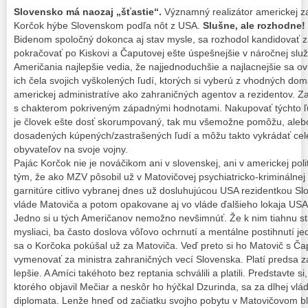
Slovensko má naozaj „šťastie“.
Významný realizátor americkej za
Korčok hýbe Slovenskom podľa nôt z USA.
Slušne, ale rozhodne!
Bidenom spoločný dokonca aj stav mysle, sa rozhodol kandidovať z
pokračovať po Kiskovi a Čaputovej ešte úspešnejšie v náročnej slu
Američania najlepšie vedia, že najjednoduchšie a najlacnejšie sa ov
ich čela svojich vyškolených ľudí, ktorých si vyberú z vhodných do
americkej administratíve ako zahraničných agentov a rezidentov.
s chakterom pokriveným západnými hodnotami. Nakupovať týchto ľu
je človek ešte dosť skorumpovaný, tak mu všemožne pomôžu, alebo 
dosadených kúpených/zastrašených ľudí a môžu takto vykrádať celé
obyvateľov na svoje vojny.
Pajác Korčok nie je nováčikom ani v slovenskej, ani v americkej pol
tým, že ako MZV pôsobil už v Matovičovej psychiatricko-kriminálnej 
garnitúre citlivo vybranej dnes už dosluhujúcou USA rezidentkou S
vláde Matoviča a potom opakovane aj vo vláde ďalšieho lokaja US
Jedno si u tých Američanov nemožno nevšimnúť. Že k nim tiahnu stá
mysliaci, ba často doslova vôľovo ochrnutí a mentálne postihnutí je
sa o Korčoka pokúšal už za Matoviča. Veď preto si ho Matovič s Ča
vymenovať za ministra zahraničných vecí Slovenska. Platí predsa z
lepšie. A Amíci takéhoto bez reptania schválili a platili. Predstavte s
ktorého objavil Mečiar a neskôr ho hýčkal Dzurinda, sa za dlhej vl
diplomata. Lenže hneď od začiatku svojho pobytu v Matovičovom blá