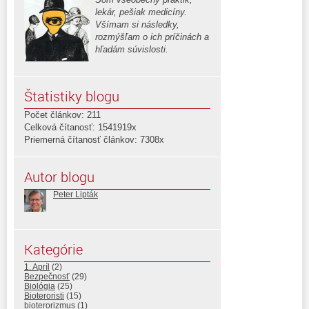
lekár, pešiak medicíny.
Všímam si následky,
rozmýšľam o ich príčinách a
hľadám súvislosti.
Štatistiky blogu
Počet článkov: 211
Celková čítanosť: 1541919x
Priemerná čítanosť článkov: 7308x
Autor blogu
Peter Lipták
Kategórie
1. Apríl
(2)
Bezpečnosť
(29)
Biológia
(25)
Bioteroristi
(15)
bioterorizmus
(1)