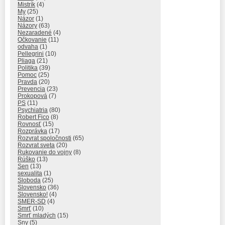
Mistrík
(4)
My
(25)
Názor
(1)
Názory
(63)
Nezaradené
(4)
Očkovanie
(11)
odvaha
(1)
Pellegrini
(10)
Pliaga
(21)
Politika
(39)
Pomoc
(25)
Pravda
(20)
Prevencia
(23)
Prokopová
(7)
PS
(11)
Psychiatria
(80)
Robert Fico
(8)
Rovnosť
(15)
Rozprávka
(17)
Rozvrat spoločnosti
(65)
Rozvrat sveta
(20)
Rukovanie do vojny
(8)
Rúško
(13)
Sen
(13)
sexualita
(1)
Sloboda
(25)
Slovensko
(36)
Slovensko!
(4)
SMER-SD
(4)
Smrť
(10)
Smrť mladých
(15)
Sny
(5)