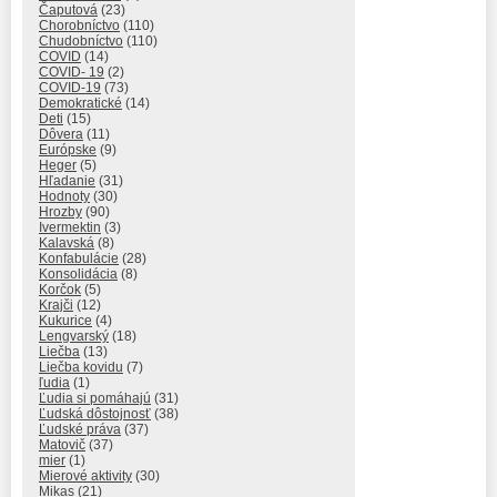
Čaputová
(23)
Chorobníctvo
(110)
Chudobníctvo
(110)
COVID
(14)
COVID- 19
(2)
COVID-19
(73)
Demokratické
(14)
Deti
(15)
Dôvera
(11)
Európske
(9)
Heger
(5)
Hľadanie
(31)
Hodnoty
(30)
Hrozby
(90)
Ivermektin
(3)
Kalavská
(8)
Konfabulácie
(28)
Konsolidácia
(8)
Korčok
(5)
Krajči
(12)
Kukurice
(4)
Lengvarský
(18)
Liečba
(13)
Liečba kovidu
(7)
ľudia
(1)
Ľudia si pomáhajú
(31)
Ľudská dôstojnosť
(38)
Ľudské práva
(37)
Matovič
(37)
mier
(1)
Mierové aktivity
(30)
Mikas
(21)