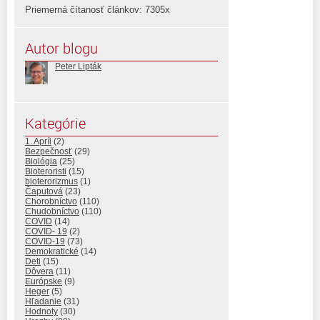
Priemerná čítanosť článkov: 7305x
Autor blogu
Peter Lipták
Kategórie
1. Apríl
(2)
Bezpečnosť
(29)
Biológia
(25)
Bioteroristi
(15)
bioterorizmus
(1)
Čaputová
(23)
Chorobníctvo
(110)
Chudobníctvo
(110)
COVID
(14)
COVID- 19
(2)
COVID-19
(73)
Demokratické
(14)
Deti
(15)
Dôvera
(11)
Európske
(9)
Heger
(5)
Hľadanie
(31)
Hodnoty
(30)