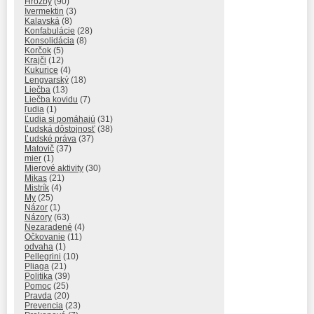
Hrozby
(90)
Ivermektin
(3)
Kalavská
(8)
Konfabulácie
(28)
Konsolidácia
(8)
Korčok
(5)
Krajči
(12)
Kukurice
(4)
Lengvarský
(18)
Liečba
(13)
Liečba kovidu
(7)
ľudia
(1)
Ľudia si pomáhajú
(31)
Ľudská dôstojnosť
(38)
Ľudské práva
(37)
Matovič
(37)
mier
(1)
Mierové aktivity
(30)
Mikas
(21)
Mistrík
(4)
My
(25)
Názor
(1)
Názory
(63)
Nezaradené
(4)
Očkovanie
(11)
odvaha
(1)
Pellegrini
(10)
Pliaga
(21)
Politika
(39)
Pomoc
(25)
Pravda
(20)
Prevencia
(23)