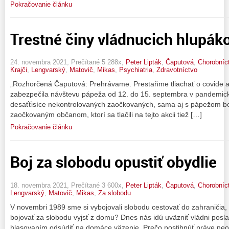
Pokračovanie článku
Trestné činy vládnucich hlupák
24. novembra 2021, Prečítané 5 288x,
Peter Lipták
,
Čaputová
,
Chorobníc
Krajči
,
Lengvarský
,
Matovič
,
Mikas
,
Psychiatria
,
Zdravotníctvo
„Rozhorčená Čaputová: Prehrávame. Prestaňme tliachať o covide 
zabezpečila návštevu pápeža od 12. do 15. septembra v pandemick
desaťťisíce nekontrolovaných zaočkovaných, sama aj s pápežom boli
zaočkovaným občanom, ktorí sa tlačili na tejto akcii tiež […]
Pokračovanie článku
Boj za slobodu opustiť obydlie
18. novembra 2021, Prečítané 3 600x,
Peter Lipták
,
Čaputová
,
Chorobníc
Lengvarský
,
Matovič
,
Mikas
,
Za slobodu
V novembri 1989 sme si vybojovali slobodu cestovať do zahraničia
bojovať za slobodu vyjsť z domu? Dnes nás idú uväzniť vládni posla
hlasovaním odsúdiť na domáce väzenie. Prečo postihnúť práve neoč