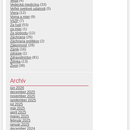
Veda
(4)
Vedecká medicína
(33)
Veľké svetové udalosti
(5)
Viera
(12)
Vojna a mier
(9)
VšZP
(7)
Za ľudí
(53)
za mier
(1)
Za slobodu
(12)
Záchrana
(26)
Záchrana politikov
(2)
Zákonnosť
(28)
Zánik
(16)
zdravie
(1)
Zdravotníctvo
(81)
Žilinka
(13)
Život
(38)
Archív
jún 2026
december 2025
november 2025
september 2025
júl 2025
máj 2025
apríl 2025
marec 2025
február 2025
január 2025
december 2024