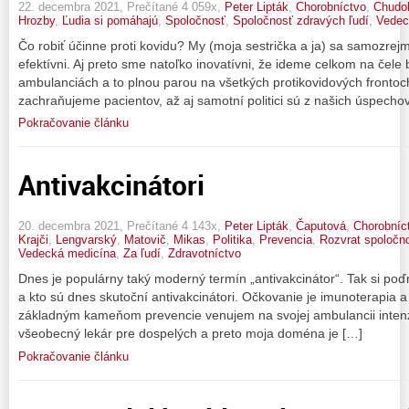
22. decembra 2021, Prečítané 4 059x,
Peter Lipták
,
Chorobníctvo
,
Chudo
Hrozby
,
Ľudia si pomáhajú
,
Spoločnosť
,
Spoločnosť zdravých ľudí
,
Vedec
Čo robiť účinne proti kovidu? My (moja sestrička a ja) sa samozre
efektívni. Aj preto sme natoľko inovatívni, že ideme celkom na čele 
ambulanciách a to plnou parou na všetkých protikovidových frontoch
zachraňujeme pacientov, až aj samotní politici sú z našich úspechov 
Pokračovanie článku
Antivakcinátori
20. decembra 2021, Prečítané 4 143x,
Peter Lipták
,
Čaputová
,
Chorobníc
Krajči
,
Lengvarský
,
Matovič
,
Mikas
,
Politika
,
Prevencia
,
Rozvrat spoločno
Vedecká medicína
,
Za ľudí
,
Zdravotníctvo
Dnes je populárny taký moderný termín „antivakcinátor“. Tak si poďme
a kto sú dnes skutoční antivakcinátori. Očkovanie je imunoterapia a 
základným kameňom prevencie venujem na svojej ambulancii intenz
všeobecný lekár pre dospelých a preto moja doména je […]
Pokračovanie článku