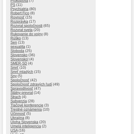
Prokopová
(7)
PS
(11)
Psychiatria
(80)
Robert Fico
(8)
Rovnosť
(15)
Rozprávka
(17)
Rozvrat spoločnosti
(65)
Rozvrat sveta
(20)
Rukovanie do vojny
(8)
Rúško
(13)
Sen
(13)
sexualita
(1)
Sloboda
(25)
Slovensko
(36)
Slovensko!
(4)
SMER-SD
(4)
Smrť
(10)
Smrť mladých
(15)
Sny
(5)
Spoločnosť
(42)
Spoločnosť zdravých ľudí
(49)
Spravodlivosť
(47)
Štátny prevrat
(14)
Strach
(4)
Subverzia
(28)
Tlačové konferencie
(3)
Trestné oznámenia
(10)
Účinnosť
(5)
Ukrajina
(8)
Úloha Slovenska
(20)
Umelá inteligencia
(2)
USA
(16)