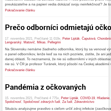
preukázateľne a na papieri vedia dokázať svoju neinfekčnosť? Je to 
Pokračovanie článku
Prečo odborníci odmietajú oč
17. novembra 2021, Prečítané 11 019x,
Peter Lipták
,
Čaputová
,
Chorobní
Lengvarský
,
Matovič
,
Mikas
,
Pellegrini
Na Slovensku nemáme žiadneho odborníka, ktorý by sa venoval vývo
o panel odborníkov, lenže keď sa na nich pozriete, zistíte, že ani j
danej oblasti. To neznamená, že nie sú odborníkmi v iných oblastiac
nie sú. V ČR je profesor Turánek, ktorý pôsobí na Českej akadémii 
Pokračovanie článku
Pandémia z očkovaných
15. novembra 2021, Prečítané 4 775x,
Peter Lipták
,
COVID-19
,
Hľadanie
Spoločnosť
,
Spoločnosť zdravých ľudí
,
Za ľudí
,
Zdravotníctvo
Situáciu analyzujme pravdivo s cieľom určiť zdroj infekcie (zaočkova