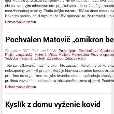
Igor Matovič 27.2.2019 na tlačovke v NRSR odprezentoval svoj os
nie sú svetovým mierotvorcom, precitol som z toho, že sú garanto
medzinárodnej stability. Podľa môjho názoru USA sú dnes chaos sveto
Hovorím nahlas, že si myslím, že USA spôsobili to, že rozvrátili kraj
Pokračovanie článku
Pochválen Matovič „omikron be
20. januára 2022, Prečítané 5 298x,
Peter Lipták
,
Chorobníctvo
,
Chudobní
Krajči
,
Lengvarský
,
Matovič
,
Mikas
,
Politika
,
Psychiatria
,
Rozvrat spoločn
Vedecká medicína
,
Za ľudí
,
Za slobodu
,
Zdravotníctvo
Toto tzv. očkovanie musíme okamžite zastaviť! Vakcína proti koronaví
nebezpečný toxín=S-protein, ktorý je hlavnou zbraňou koronavírusu
prenikne do organizmu, do jeho krvného obehu, spôsobuje zápaly a
príčinou závažného poškodenia zdravotného stavu aj smrti. Podáva
Pokračovanie článku
Kyslík z domu vyženie kovid