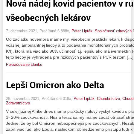
Nová nádej kovid pacientov v r
všeobecných lekárov
7. decembra 2021, Prečítané 6 888x,
Peter Lipták
,
Spoločnosť zdravých ľ
Od začiatku novembra máme my, všeobecní praktickí lekári, k dispoz
včasnej ambulantnej liečby a to podávanie monoklonálnych protilá
K/I), ktorá má viac ako 90% účinnosť, t.j. lepšiu ako má ivermektín 
tejto liečby je vyhradená pre rizikových pacientov s PCR testom […]
Pokračovanie článku
Lepší Omicron ako Delta
28. novembra 2021, Prečítané 6 018x,
Peter Lipták
,
Chorobníctvo
,
Chudo
Zdravotníctvo
V celej južnej Afrike dnes máme prakticky nulový výskyt kovidu s pr
3- 20% zaočkovanosti. Nuž a teraz sa my máme začať otriasať strach
Jedine, že by bol Omicron nebezpečnejší pre zaočkovaných. Nezabu
zabili viac ľudí ako Ebola, následkom obmedzeného prístupu ľudí k