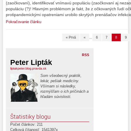
(zaočkovaní), identifikovať vnímavú populáciu (zaočkovaní aj neza
populáciu (?)! Hlavným problémom je fakt, že z očkovaných ľudí očk
protipandemickými opatreniami urobilo skrytých prenášačov infekcie
Pokračovanie článku
« Prvá
«
...
6
7
8
9
RSS
Peter Lipták
liptakpeter.blog.pravda.sk
Som všeobecný praktik,
lekár, pešiak medicíny.
Všímam si následky,
rozmýšľam o ich príčinách a
hľadám súvislosti.
Štatistiky blogu
Počet článkov: 211
Celková čítanosť: 1541397x