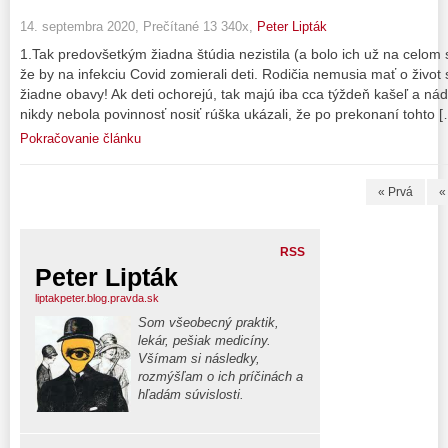
14. septembra 2020, Prečítané 13 340x,
Peter Lipták
1.Tak predovšetkým žiadna štúdia nezistila (a bolo ich už na celom
že by na infekciu Covid zomierali deti. Rodičia nemusia mať o život 
žiadne obavy! Ak deti ochorejú, tak majú iba cca týždeň kašeľ a ná
nikdy nebola povinnosť nosiť rúška ukázali, že po prekonaní tohto 
Pokračovanie článku
« Prvá
«
RSS
Peter Lipták
liptakpeter.blog.pravda.sk
Som všeobecný praktik,
lekár, pešiak medicíny.
Všímam si následky,
rozmýšľam o ich príčinách a
hľadám súvislosti.