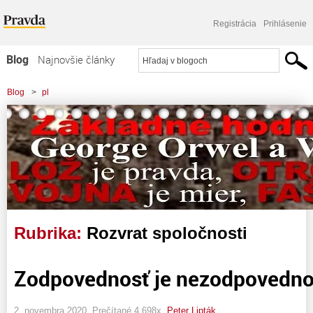
Registrácia
Prihlásenie
Blog
Najnovšie články
Najčítanejšie články
Blog
>
pl
Najkomentovanejšie články
Zoznam blogov
Komerčné blogy
Rubrika:
Rozvrat spoločnosti
Zodpovednosť je nezodpovedno
2. novembra 2020, Prečítané 4 698x,
Peter Lipták