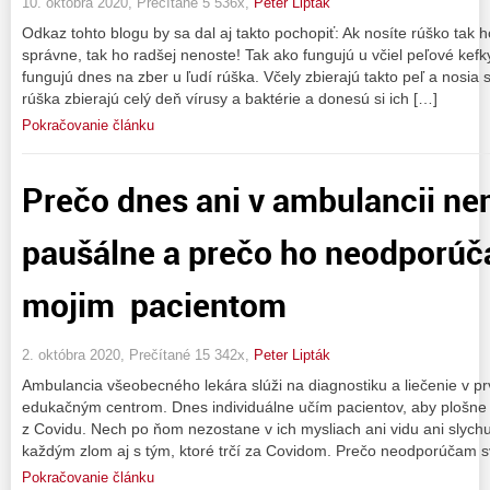
10. októbra 2020, Prečítané 5 536x,
Peter Lipták
Odkaz tohto blogu by sa dal aj takto pochopiť: Ak nosíte rúško tak 
správne, tak ho radšej nenoste! Tak ako fungujú u včiel peľové kefk
fungujú dnes na zber u ľudí rúška. Včely zbierajú takto peľ a nosia
rúška zbierajú celý deň vírusy a baktérie a donesú si ich […]
Pokračovanie článku
Prečo dnes ani v ambulancii ne
paušálne a prečo ho neodporúča
mojim pacientom
2. októbra 2020, Prečítané 15 342x,
Peter Lipták
Ambulancia všeobecného lekára slúži na diagnostiku a liečenie v pr
edukačným centrom. Dnes individuálne učím pacientov, aby plošne n
z Covidu. Nech po ňom nezostane v ich mysliach ani vidu ani slychu
každým zlom aj s tým, ktoré trčí za Covidom. Prečo neodporúčam s
Pokračovanie článku