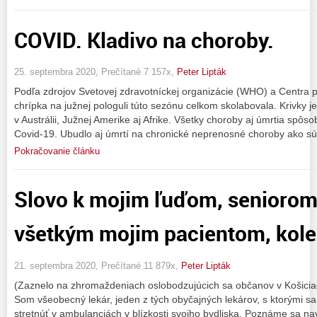
COVID. Kladivo na choroby.
25. septembra 2020, Prečítané 7 157x,
Peter Lipták
Podľa zdrojov Svetovej zdravotníckej organizácie (WHO) a Centra 
chrípka na južnej pologuli túto sezónu celkom skolabovala. Krivky jej
v Austrálii, Južnej Amerike aj Afrike. Všetky choroby aj úmrtia spôso
Covid-19. Ubudlo aj úmrtí na chronické neprenosné choroby ako sú 
Pokračovanie článku
Slovo k mojim ľuďom, seniorom
všetkým mojim pacientom, kol
21. septembra 2020, Prečítané 11 879x,
Peter Lipták
(Zaznelo na zhromaždeniach oslobodzujúcich sa občanov v Košiciach
Som všeobecný lekár, jeden z tých obyčajných lekárov, s ktorými sa
stretnúť v ambulanciách v blízkosti svojho bydliska. Poznáme sa n