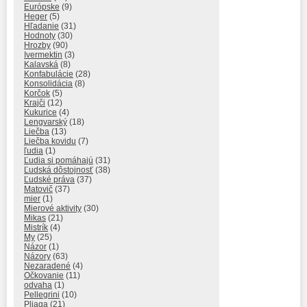
Európske
(9)
Heger
(5)
Hľadanie
(31)
Hodnoty
(30)
Hrozby
(90)
Ivermektin
(3)
Kalavská
(8)
Konfabulácie
(28)
Konsolidácia
(8)
Korčok
(5)
Krajči
(12)
Kukurice
(4)
Lengvarský
(18)
Liečba
(13)
Liečba kovidu
(7)
ľudia
(1)
Ľudia si pomáhajú
(31)
Ľudská dôstojnosť
(38)
Ľudské práva
(37)
Matovič
(37)
mier
(1)
Mierové aktivity
(30)
Mikas
(21)
Mistrík
(4)
My
(25)
Názor
(1)
Názory
(63)
Nezaradené
(4)
Očkovanie
(11)
odvaha
(1)
Pellegrini
(10)
Pliaga
(21)