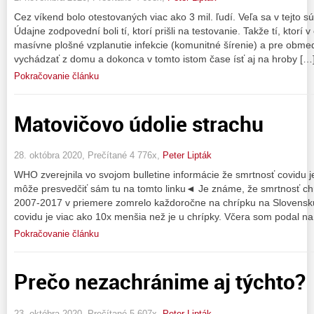
Cez víkend bolo otestovaných viac ako 3 mil. ľudí. Veľa sa v tejto sú
Údajne zodpovední boli tí, ktorí prišli na testovanie. Takže tí, ktorí
masívne plošné vzplanutie infekcie (komunitné šírenie) a pre obme
vychádzať z domu a dokonca v tomto istom čase ísť aj na hroby […
Pokračovanie článku
Matovičovo údolie strachu
28. októbra 2020, Prečítané 4 776x,
Peter Lipták
WHO zverejnila vo svojom bulletine informácie že smrtnosť covidu 
môže presvedčiť sám tu na tomto linku◄ Je známe, že smrtnosť chr
2007-2017 v priemere zomrelo každoročne na chrípku na Slovensk
covidu je viac ako 10x menšia než je u chrípky. Včera som podal na
Pokračovanie článku
Prečo nezachránime aj týchto?
23. októbra 2020, Prečítané 5 607x,
Peter Lipták