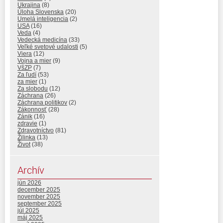
Ukrajina
(8)
Úloha Slovenska
(20)
Umelá inteligencia
(2)
USA
(16)
Veda
(4)
Vedecká medicína
(33)
Veľké svetové udalosti
(5)
Viera
(12)
Vojna a mier
(9)
VšZP
(7)
Za ľudí
(53)
za mier
(1)
Za slobodu
(12)
Záchrana
(26)
Záchrana politikov
(2)
Zákonnosť
(28)
Zánik
(16)
zdravie
(1)
Zdravotníctvo
(81)
Žilinka
(13)
Život
(38)
Archív
jún 2026
december 2025
november 2025
september 2025
júl 2025
máj 2025