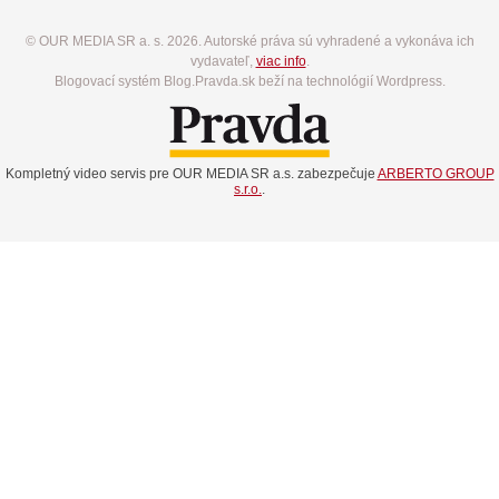
© OUR MEDIA SR a. s. 2026. Autorské práva sú vyhradené a vykonáva ich
vydavateľ,
viac info
.
Blogovací systém Blog.Pravda.sk beží na technológií Wordpress.
Kompletný video servis pre OUR MEDIA SR a.s. zabezpečuje
ARBERTO GROUP
s.r.o.
.