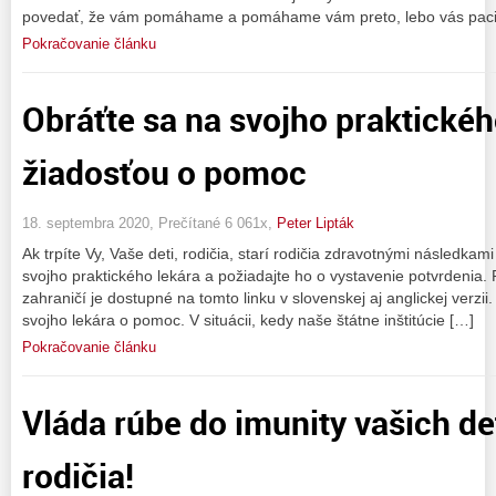
povedať, že vám pomáhame a pomáhame vám preto, lebo vás paci
Pokračovanie článku
Obráťte sa na svojho praktickéh
žiadosťou o pomoc
18. septembra 2020, Prečítané 6 061x,
Peter Lipták
Ak trpíte Vy, Vaše deti, rodičia, starí rodičia zdravotnými následkam
svojho praktického lekára a požiadajte ho o vystavenie potvrdenia.
zahraničí je dostupné na tomto linku v slovenskej aj anglickej verzii
svojho lekára o pomoc. V situácii, kedy naše štátne inštitúcie […]
Pokračovanie článku
Vláda rúbe do imunity vašich de
rodičia!