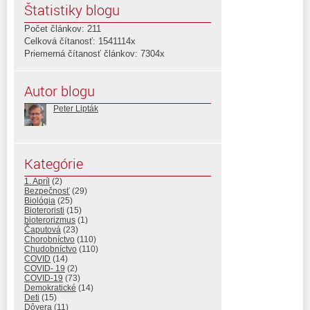
Štatistiky blogu
Počet článkov: 211
Celková čítanosť: 1541114x
Priemerná čítanosť článkov: 7304x
Autor blogu
Peter Lipták
Kategórie
1. Apríl
(2)
Bezpečnosť
(29)
Biológia
(25)
Bioteroristi
(15)
bioterorizmus
(1)
Čaputová
(23)
Chorobníctvo
(110)
Chudobníctvo
(110)
COVID
(14)
COVID- 19
(2)
COVID-19
(73)
Demokratické
(14)
Deti
(15)
Dôvera
(11)