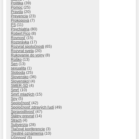
Politika
(39)
Pomoc
(25)
Pravda
(20)
Prevencia
(23)
Prokopová
(7)
PS
(11)
Psychiatria
(80)
Robert Fico
(8)
Rovnosť
(15)
Rozprávka
(17)
Rozvrat spoločnosti
(65)
Rozvrat sveta
(20)
Rukovanie do vojny
(8)
Rúško
(13)
Sen
(13)
sexualita
(1)
Sloboda
(25)
Slovensko
(36)
Slovensko!
(4)
SMER-SD
(4)
Smrť
(10)
Smrť mladých
(15)
Sny
(5)
Spoločnosť
(42)
Spoločnosť zdravých ľudí
(49)
Spravodlivosť
(47)
Štátny prevrat
(14)
Strach
(4)
Subverzia
(28)
Tlačové konferencie
(3)
Trestné oznámenia
(10)
Účinnosť
(5)