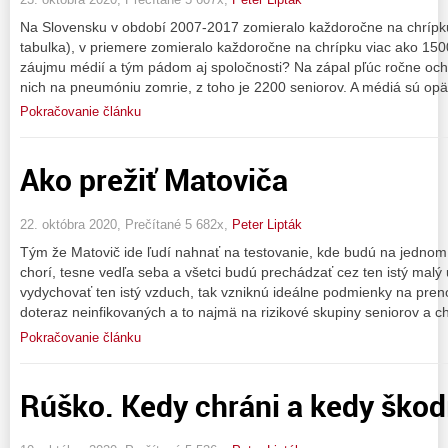
Na Slovensku v období 2007-2017 zomieralo každoročne na chrípku
tabulka), v priemere zomieralo každoročne na chrípku viac ako 1500
záujmu médií a tým pádom aj spoločnosti? Na zápal pľúc ročne och
nich na pneumóniu zomrie, z toho je 2200 seniorov. A médiá sú opä
Pokračovanie článku
Ako prežiť Matoviča
22. októbra 2020, Prečítané 5 682x,
Peter Lipták
Tým že Matovič ide ľudí nahnať na testovanie, kde budú na jednom 
chorí, tesne vedľa seba a všetci budú prechádzať cez ten istý malý 
vydychovať ten istý vzduch, tak vzniknú ideálne podmienky na preno
doteraz neinfikovaných a to najmä na rizikové skupiny seniorov a c
Pokračovanie článku
Rúško. Kedy chráni a kedy škod