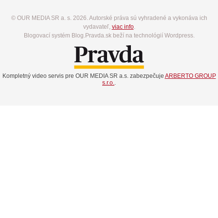
© OUR MEDIA SR a. s. 2026. Autorské práva sú vyhradené a vykonáva ich
vydavateľ,
viac info
.
Blogovací systém Blog.Pravda.sk beží na technológií Wordpress.
Kompletný video servis pre OUR MEDIA SR a.s. zabezpečuje
ARBERTO GROUP
s.r.o.
.