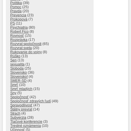
Politika
(39)
Pomoc
(25)
Pravda
(20)
Prevencia
(23)
Prokopová
(7)
PS
(11)
Psychiatria
(80)
Robert Fico
(8)
Rovnosť
(15)
Rozprávka
(17)
Rozvrat spoločnosti
(65)
Rozvrat sveta
(20)
Rukovanie do vojny
(8)
Rúško
(13)
Sen
(13)
sexualita
(1)
Sloboda
(25)
Slovensko
(36)
Slovensko!
(4)
SMER-SD
(4)
Smrť
(10)
Smrť mladých
(15)
Sny
(5)
Spoločnosť
(42)
Spoločnosť zdravých ľudí
(49)
Spravodlivosť
(47)
Štátny prevrat
(14)
Strach
(4)
Subverzia
(28)
Tlačové konferencie
(3)
Trestné oznámenia
(10)
Účinnosť
(5)