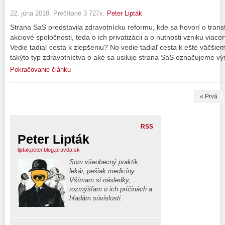
22. júna 2018, Prečítané 3 727x,
Peter Lipták
Strana SaS predstavila zdravotnícku reformu, kde sa hovorí o tran
akciové spoločnosti, teda o ich privatizácii a o nutnosti vzniku viac
Vedie tadiaľ cesta k zlepšeniu? No vedie tadiaľ cesta k ešte väčšie
takýto typ zdravotníctva o aké sa usiluje strana SaS označujeme vý
Pokračovanie článku
« Prvá
RSS
Peter Lipták
liptakpeter.blog.pravda.sk
Som všeobecný praktik,
lekár, pešiak medicíny.
Všímam si následky,
rozmýšľam o ich príčinách a
hľadám súvislosti.