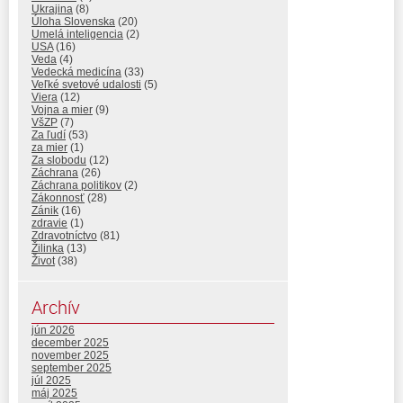
Ukrajina
(8)
Úloha Slovenska
(20)
Umelá inteligencia
(2)
USA
(16)
Veda
(4)
Vedecká medicína
(33)
Veľké svetové udalosti
(5)
Viera
(12)
Vojna a mier
(9)
VšZP
(7)
Za ľudí
(53)
za mier
(1)
Za slobodu
(12)
Záchrana
(26)
Záchrana politikov
(2)
Zákonnosť
(28)
Zánik
(16)
zdravie
(1)
Zdravotníctvo
(81)
Žilinka
(13)
Život
(38)
Archív
jún 2026
december 2025
november 2025
september 2025
júl 2025
máj 2025