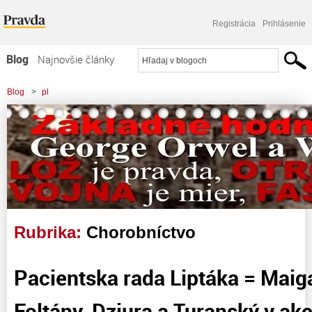
Registrácia
Prihlásenie
Blog
Najnovšie články
Najčítanejšie články
Blog
>
pl
Najkomentovanejšie články
Zoznam blogov
Komerčné blogy
Rubrika:
Chorobníctvo
Pacientska rada Liptáka = Maig
Foltány, Dziura a Turanský v ak