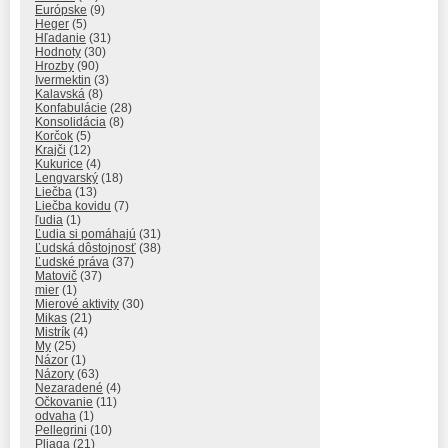
Európske
(9)
Heger
(5)
Hľadanie
(31)
Hodnoty
(30)
Hrozby
(90)
Ivermektin
(3)
Kalavská
(8)
Konfabulácie
(28)
Konsolidácia
(8)
Korčok
(5)
Krajči
(12)
Kukurice
(4)
Lengvarský
(18)
Liečba
(13)
Liečba kovidu
(7)
ľudia
(1)
Ľudia si pomáhajú
(31)
Ľudská dôstojnosť
(38)
Ľudské práva
(37)
Matovič
(37)
mier
(1)
Mierové aktivity
(30)
Mikas
(21)
Mistrík
(4)
My
(25)
Názor
(1)
Názory
(63)
Nezaradené
(4)
Očkovanie
(11)
odvaha
(1)
Pellegrini
(10)
Pliaga
(21)