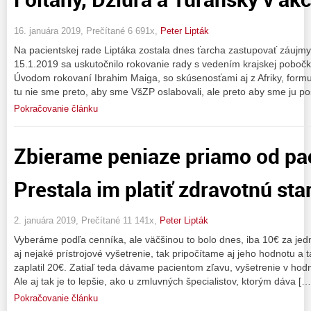
16. januára 2019, Prečítané 6 691x,
Peter Lipták
Na pacientskej rade Liptáka zostala dnes ťarcha zastupovať záujmy
15.1.2019 sa uskutočnilo rokovanie rady s vedením krajskej pobočk
Úvodom rokovaní Ibrahim Maiga, so skúsenosťami aj z Afriky, formulo
tu nie sme preto, aby sme VšZP oslabovali, ale preto aby sme ju posi
Pokračovanie článku
Zbierame peniaze priamo od pa
Prestala im platiť zdravotnú star
2. januára 2019, Prečítané 11 141x,
Peter Lipták
Vyberáme podľa cenníka, ale väčšinou to bolo dnes, iba 10€ za jed
aj nejaké prístrojové vyšetrenie, tak pripočítame aj jeho hodnotu a
zaplatil 20€. Zatiaľ teda dávame pacientom zľavu, vyšetrenie v hod
Ale aj tak je to lepšie, ako u zmluvných špecialistov, ktorým dáva […
Pokračovanie článku