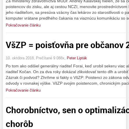
Za ministerky zdravotníctva MUDr. Andrey Kalavskej nielen, že sa
poistencov do zisku, ale aj cestou NCZI, menovite prostredníctvom I
jeho riaditeľom, sa presúva vzácny čas lekárov zo starostlivosti o 
komputer vrátane predlhého čakania na viaznúcu komunikáciu so s
Pokračovanie článku
VšZP = poisťovňa pre občanov 2
10. októbra 2018, Prečítané 9 088x,
Peter Lipták
Po tom ako odišiel generálny riaditeľ Forai, keď urobil sekeru viac a
riaditeľ Kočan. On za dva roky dokázal zlikvidovať tento dlh a urobiť
Zázrak či podvod? Zhrňme si fakty o VšZP: Poistenci zo zákona od
odvody v rovnakej výške. VšZP svojim poistencom, chronickým pac
Pokračovanie článku
Chorobníctvo, sen o optimalizáci
chorôb