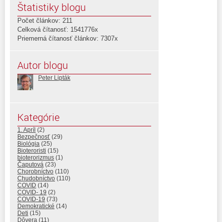
Štatistiky blogu
Počet článkov: 211
Celková čítanosť: 1541776x
Priemerná čítanosť článkov: 7307x
Autor blogu
Peter Lipták
Kategórie
1. Apríl
(2)
Bezpečnosť
(29)
Biológia
(25)
Bioteroristi
(15)
bioterorizmus
(1)
Čaputová
(23)
Chorobníctvo
(110)
Chudobníctvo
(110)
COVID
(14)
COVID- 19
(2)
COVID-19
(73)
Demokratické
(14)
Deti
(15)
Dôvera
(11)