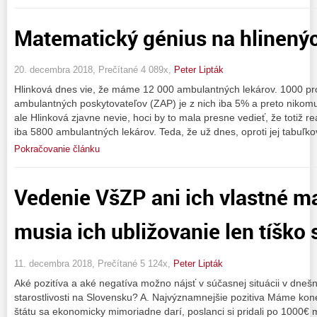
Matematický génius na hlinený
20. decembra 2018, Prečítané 4 089x,
Peter Lipták
Hlinková dnes vie, že máme 12 000 ambulantných lekárov. 1000 pro
ambulantných poskytovateľov (ZAP) je z nich iba 5% a preto nikomu
ale Hlinková zjavne nevie, hoci by to mala presne vedieť, že totiž
iba 5800 ambulantných lekárov. Teda, že už dnes, oproti jej tabuľ
Pokračovanie článku
Vedenie VšZP ani ich vlastné m
musia ich ubližovanie len tíško 
11. decembra 2018, Prečítané 5 124x,
Peter Lipták
Aké pozitíva a aké negatíva možno nájsť v súčasnej situácii v dneš
starostlivosti na Slovensku? A. Najvýznamnejšie pozitiva Máme ko
štátu sa ekonomicky mimoriadne darí, poslanci si pridali po 1000€