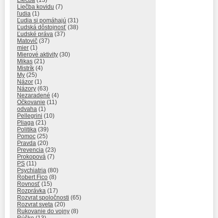
Liečba
(13)
Liečba kovidu
(7)
ľudia
(1)
Ľudia si pomáhajú
(31)
Ľudská dôstojnosť
(38)
Ľudské práva
(37)
Matovič
(37)
mier
(1)
Mierové aktivity
(30)
Mikas
(21)
Mistrík
(4)
My
(25)
Názor
(1)
Názory
(63)
Nezaradené
(4)
Očkovanie
(11)
odvaha
(1)
Pellegrini
(10)
Pliaga
(21)
Politika
(39)
Pomoc
(25)
Pravda
(20)
Prevencia
(23)
Prokopová
(7)
PS
(11)
Psychiatria
(80)
Robert Fico
(8)
Rovnosť
(15)
Rozprávka
(17)
Rozvrat spoločnosti
(65)
Rozvrat sveta
(20)
Rukovanie do vojny
(8)