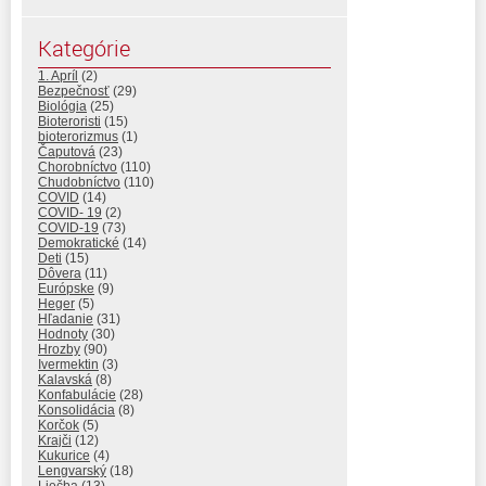
Kategórie
1. Apríl
(2)
Bezpečnosť
(29)
Biológia
(25)
Bioteroristi
(15)
bioterorizmus
(1)
Čaputová
(23)
Chorobníctvo
(110)
Chudobníctvo
(110)
COVID
(14)
COVID- 19
(2)
COVID-19
(73)
Demokratické
(14)
Deti
(15)
Dôvera
(11)
Európske
(9)
Heger
(5)
Hľadanie
(31)
Hodnoty
(30)
Hrozby
(90)
Ivermektin
(3)
Kalavská
(8)
Konfabulácie
(28)
Konsolidácia
(8)
Korčok
(5)
Krajči
(12)
Kukurice
(4)
Lengvarský
(18)