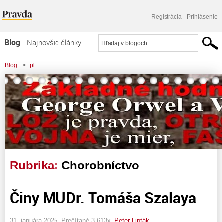
Registrácia
Prihlásenie
Blog
Najnovšie články
Najčítanejšie články
Blog
>
pl
Najkomentovanejšie články
Zoznam blogov
Komerčné blogy
Rubrika:
Chorobníctvo
Činy MUDr. Tomáša Szalaya
31. januára 2025, Prečítané 3 613x,
Peter Lipták