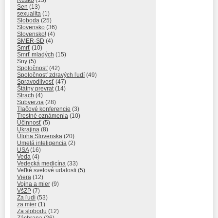
Rúško
(13)
Sen
(13)
sexualita
(1)
Sloboda
(25)
Slovensko
(36)
Slovensko!
(4)
SMER-SD
(4)
Smrť
(10)
Smrť mladých
(15)
Sny
(5)
Spoločnosť
(42)
Spoločnosť zdravých ľudí
(49)
Spravodlivosť
(47)
Štátny prevrat
(14)
Strach
(4)
Subverzia
(28)
Tlačové konferencie
(3)
Trestné oznámenia
(10)
Účinnosť
(5)
Ukrajina
(8)
Úloha Slovenska
(20)
Umelá inteligencia
(2)
USA
(16)
Veda
(4)
Vedecká medicína
(33)
Veľké svetové udalosti
(5)
Viera
(12)
Vojna a mier
(9)
VšZP
(7)
Za ľudí
(53)
za mier
(1)
Za slobodu
(12)