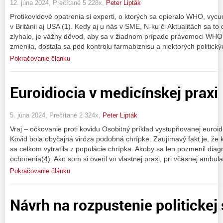
12. júna 2024, Prečítané 5 228x,
Peter Lipták
Protikovidové opatrenia si experti, o ktorých sa opieralo WHO, vycu
v Británii aj USA (1). Kedy aj u nás v SME, N-ku či Aktualitách sa t
zlyhalo, je vážny dôvod, aby sa v žiadnom prípade právomoci WHO n
zmenila, dostala sa pod kontrolu farmabiznisu a niektorých politick
Pokračovanie článku
Euroidiocia v medicínskej praxi
5. júna 2024, Prečítané 2 324x,
Peter Lipták
Vraj – očkovanie proti kovidu Osobitný príklad vystupňovanej euroid
Kovid bola obyčajná viróza podobná chrípke. Zaujímavý fakt je, že 
sa celkom vytratila z populácie chrípka. Akoby sa len pozmenil diagn
ochorenia(4). Ako som si overil vo vlastnej praxi, pri včasnej ambula
Pokračovanie článku
Návrh na rozpustenie politickej 