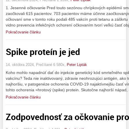
1. Jesenné očkovanie Pred touto sezónou chrípkových epidémií sme
zaočkovali 615 pacientov. 703 pacientov máme účinne zaočkovaných
očkovaní sme v tomto roku podali 485 vakcín proti tetanu a záškrtu 
vidno prevencia infekčných ochorení očkovaním tvorí veľkú časť o
Pokračovanie článku
Spike proteín je jed
14. októbra 2024, Prečítané 6 580x,
Peter Lipták
Koho mohlo napadnúť dať do injekcie genetický kód smrteľného spi
vakcínu? Teda nie inaktivovaný, zdravie neohrozujúci antigén, ako t
najhoršiu, v patogenéze ochorenia COVID-19 najaktívnejšiu časť víru
tohto ochorenia =hrotový (spike) protein. Skutočne najhorší nápad,
Pokračovanie článku
Zodpovednosť za očkovanie pro