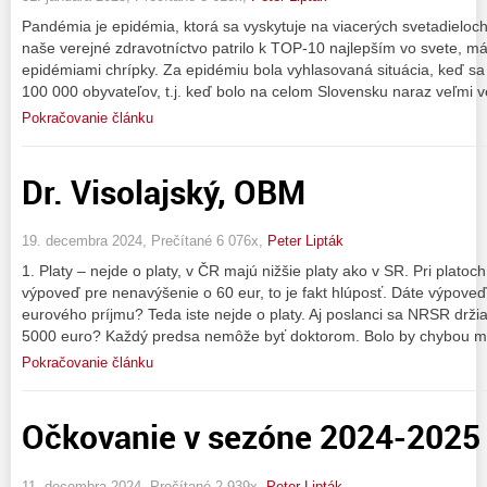
Pandémia je epidémia, ktorá sa vyskytuje na viacerých svetadieloc
naše verejné zdravotníctvo patrilo k TOP-10 najlepším vo svete, m
epidémiami chrípky. Za epidémiu bola vyhlasovaná situácia, keď sa
100 000 obyvateľov, t.j. keď bolo na celom Slovensku naraz veľmi 
Pokračovanie článku
Dr. Visolajský, OBM
19. decembra 2024, Prečítané 6 076x,
Peter Lipták
1. Platy – nejde o platy, v ČR majú nižšie platy ako v SR. Pri plat
výpoveď pre nenavýšenie o 60 eur, to je fakt hlúposť. Dáte výpoveď 
eurového príjmu? Teda iste nejde o platy. Aj poslanci sa NRSR držia,
5000 euro? Každý predsa nemôže byť doktorom. Bolo by chybou mys
Pokračovanie článku
Očkovanie v sezóne 2024-2025
11. decembra 2024, Prečítané 2 939x,
Peter Lipták