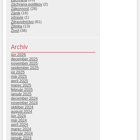
Záchrana
(26)
Záchrana politikov
(2)
Zákonnosť
(28)
Zánik
(16)
zdravie
(1)
Zdravotníctvo
(81)
Žilinka
(13)
Život
(38)
Archív
jún 2026
december 2025
november 2025
september 2025
júl 2025
máj 2025
apríl 2025
marec 2025
február 2025
január 2025
december 2024
november 2024
október 2024
august 2024
jún 2024
máj 2024
apríl 2024
marec 2024
február 2024
január 2024