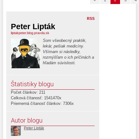
«
1
2
3
4
RSS
Peter Lipták
liptakpeter.blog.pravda.sk
Som všeobecný praktik,
lekár, pešiak medicíny.
Všímam si následky,
rozmýšľam o ich príčinách a
hľadám súvislosti.
Štatistiky blogu
Počet článkov: 211
Celková čítanosť: 1541470x
Priemerná čítanosť článkov: 7306x
Autor blogu
Peter Lipták