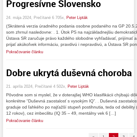
Progresívne Slovensko
24. mája 2024, Prečítané 6 705x,
Peter Lipták
(Skrátená verzia úradného podania osobne podaného na GP 20.5.2
som zhrnul nasledovne: . 1. Útok PS na najzákladnejšiu demokrati
Ústava SR zaručuje právo každého slobodne vyhľadávať, prijímať a
prijať akúkoľvek informáciu, pravdivú i nepravdivú, a Ústava SR p
Pokračovanie článku
Dobre ukrytá duševná choroba
21. apríla 2024, Prečítané 4 502x,
Peter Lipták
Pôvodne som si myslel, že v doterajšej WHO klasifikácii chýbajú dôl
konkrétne “Duševná zaostalosť s vysokým IQ”. . Duševná zaostalo
graduje od ľahkého po najťažší stupeň postihnutia, teda od debility
12 rokov), cez imbecilitu (IQ 35 – 49, mentálny vek 6 […]
Pokračovanie článku