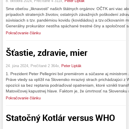
8. októbra 2024, Prečítané 4 311x,
Peter Lipták
Sme obeťou „liknavosti“ našich štátnych orgánov. OČTK ani viac ak
prípadoch stratených životov, ostatných závažných poškodení zdra
súvisiacich s tzv. pandémiou kovidu (kovidiádou) a tzv.očkovaním
Generálny prokurátor nestíha spáchané trestné činy a spoločnosť s
Pokračovanie článku
Šťastie, zdravie, mier
24. júna 2024, Prečítané 2 364x,
Peter Lipták
1. Prezident Peter Pellegrini bol premiérom a súčasne aj ministrom 
Práve vtedy sa vplížil na Slovensko mrazivý strach prichádzajúci z 
opozícii sa bez reptania podriaďoval opatreniam, ktoré vznikli tr
Matovičovej kapustnej hlave. Faktom je, že úmrtnosť na Slovensku 
Pokračovanie článku
Statočný Kotlár versus WHO