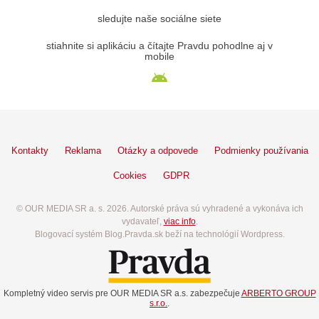
sledujte naše sociálne siete
stiahnite si aplikáciu a čítajte Pravdu pohodlne aj v
mobile
Kontakty
Reklama
Otázky a odpovede
Podmienky používania
Cookies
GDPR
© OUR MEDIA SR a. s. 2026. Autorské práva sú vyhradené a vykonáva ich
vydavateľ,
viac info
.
Blogovací systém Blog.Pravda.sk beží na technológií Wordpress.
Kompletný video servis pre OUR MEDIA SR a.s. zabezpečuje
ARBERTO GROUP
s.r.o.
.